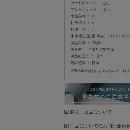
カードポケット ： なし
フリーポケット ： なし
小銭入れ ： ×
札仕切り ： ×
刻印可否 ： 〇
本体寸法(縦,横,厚み) ：11.0 cm X 2.
製品重量 ： 26g※
表素材 ： イタリア製牛革
中造組立て ： 日本
最終縫製 ： 日本
※製品重量はおおよそのもので、前後
購入・返品について
商品についてのお問い合わ