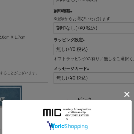
刻印種類
3種類からお選びいただけます
(必
須)
8cm X 1.7cm
ラッピング設定
(必
須)
ギフトラッピングの有り／無しをご選択く
メッセージカード
することがございます。
(必
須)
ピンク
在庫数
2
オレンジ
在庫数
2
せ