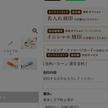
スカイブル
ー
送料パターン
通常送料
刻印内容
刻印する文字を入力してください
書体
ちら
書体と文字数を選択
(必
須)