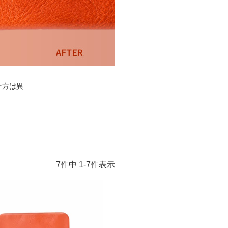
仕方は異
7
件中
1
-
7
件表示