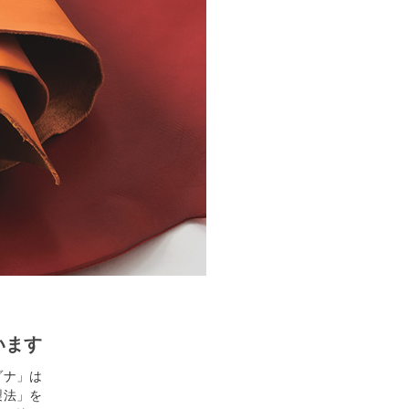
」
います
ゾナ」は
製法」を