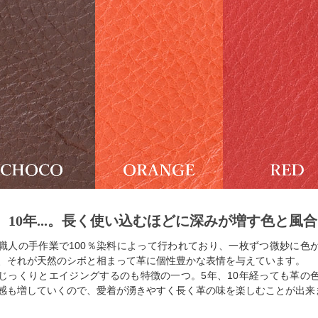
、10年...。長く使い込むほどに深みが増す色と風
職人の手作業で100％染料によって行われており、一枚ずつ微妙に色
、それが天然のシボと相まって革に個性豊かな表情を与えています。
じっくりとエイジングするのも特徴の一つ。5年、10年経っても革の
感も増していくので、愛着が湧きやすく長く革の味を楽しむことが出来