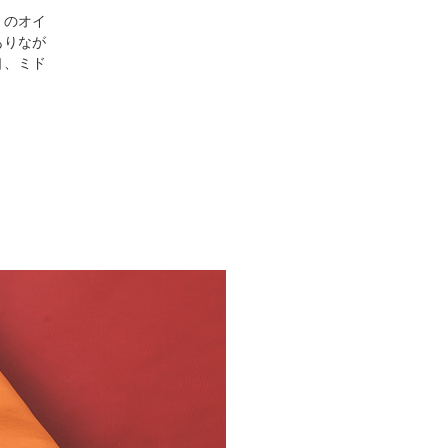
」のオイ
ありなが
口、ミド