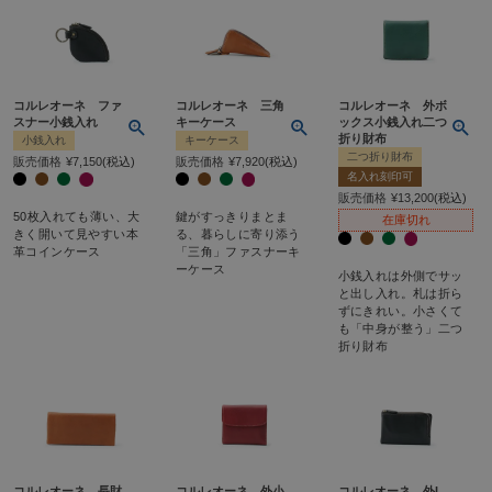
コルレオーネ ファ
コルレオーネ 三角
コルレオーネ 外ボ
スナー小銭入れ
キーケース
ックス小銭入れ二つ
折り財布
小銭入れ
キーケース
二つ折り財布
販売価格
¥
7,150
税込
販売価格
¥
7,920
税込
名入れ刻印可
販売価格
¥
13,200
税込
50枚入れても薄い、大
鍵がすっきりまとま
在庫切れ
きく開いて見やすい本
る、暮らしに寄り添う
革コインケース
「三角」ファスナーキ
ーケース
小銭入れは外側でサッ
と出し入れ。札は折ら
ずにきれい。小さくて
も「中身が整う」二つ
折り財布
コルレオーネ 長財
コルレオーネ 外小
コルレオーネ 外L