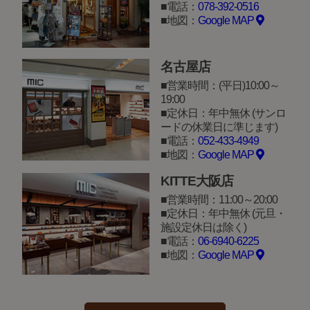
電話：
078-392-0516
地図：
Google MAP
名古屋店
営業時間：(平日)10:00～
19:00
定休日：年中無休 (サンロ
ードの休業日に準じます)
電話：
052-433-4949
地図：
Google MAP
KITTE大阪店
営業時間：11:00～20:00
定休日：年中無休 (元旦・
施設定休日は除く)
電話：
06-6940-6225
地図：
Google MAP