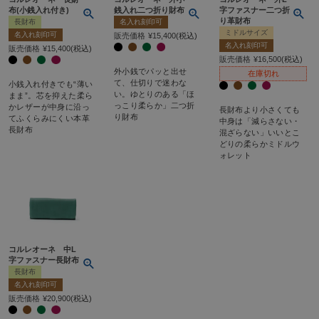
布(小銭入れ付き)
銭入れ二つ折り財布
字ファスナー二つ折
り革財布
長財布
名入れ刻印可
ミドルサイズ
名入れ刻印可
販売価格
¥
15,400
税込
名入れ刻印可
販売価格
¥
15,400
税込
販売価格
¥
16,500
税込
外小銭でパッと出せ
在庫切れ
て、仕切りで迷わな
小銭入れ付きでも“薄い
い。ゆとりのある「ほ
まま”。芯を抑えた柔ら
っこり柔らか」二つ折
かレザーが中身に沿っ
長財布より小さくても
り財布
てふくらみにくい本革
中身は「減らさない・
長財布
混ざらない」いいとこ
どりの柔らかミドルウ
ォレット
コルレオーネ 中L
字ファスナー長財布
長財布
名入れ刻印可
販売価格
¥
20,900
税込