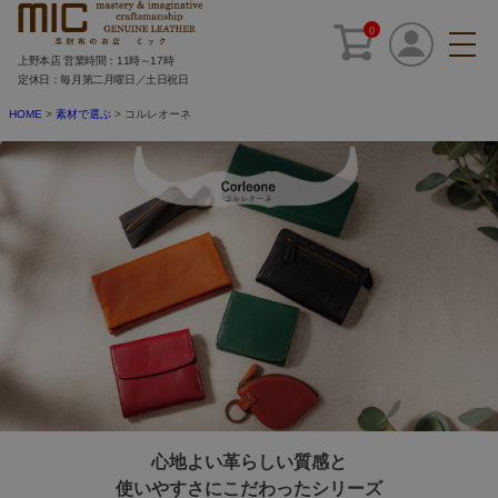
0
上野本店 営業時間：11時～17時
定休日：毎月第二月曜日／土日祝日
HOME
素材で選ぶ
コルレオーネ
心地よい革らしい質感と
使いやすさにこだわったシリーズ