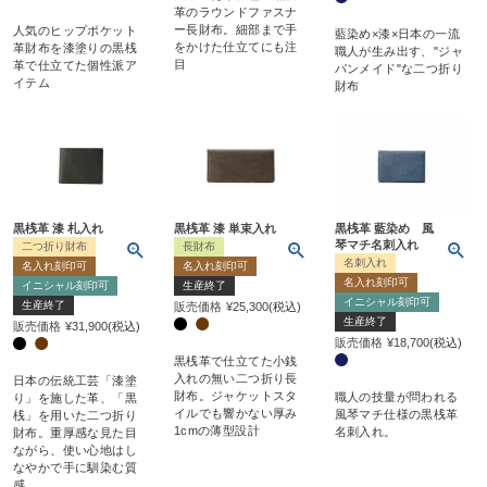
革のラウンドファスナ
ー長財布。細部まで手
人気のヒップポケット
藍染め×漆×日本の一流
をかけた仕立てにも注
革財布を漆塗りの黒桟
職人が生み出す、"ジャ
目
革で仕立てた個性派ア
パンメイド"な二つ折り
イテム
財布
黒桟革 漆 札入れ
黒桟革 漆 単束入れ
黒桟革 藍染め 風
琴マチ名刺入れ
二つ折り財布
長財布
名刺入れ
名入れ刻印可
名入れ刻印可
名入れ刻印可
イニシャル刻印可
生産終了
イニシャル刻印可
生産終了
販売価格
¥
25,300
税込
生産終了
販売価格
¥
31,900
税込
販売価格
¥
18,700
税込
黒桟革で仕立てた小銭
入れの無い二つ折り長
日本の伝統工芸「漆塗
財布。ジャケットスタ
職人の技量が問われる
り」を施した革、「黒
イルでも響かない厚み
風琴マチ仕様の黒桟革
桟」を用いた二つ折り
1cmの薄型設計
名刺入れ。
財布。重厚感な見た目
ながら、使い心地はし
なやかで手に馴染む質
感