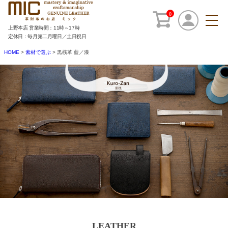
0
上野本店 営業時間：11時～17時
定休日：毎月第二月曜日／土日祝日
HOME
素材で選ぶ
黒桟革 藍／漆
LEATHER