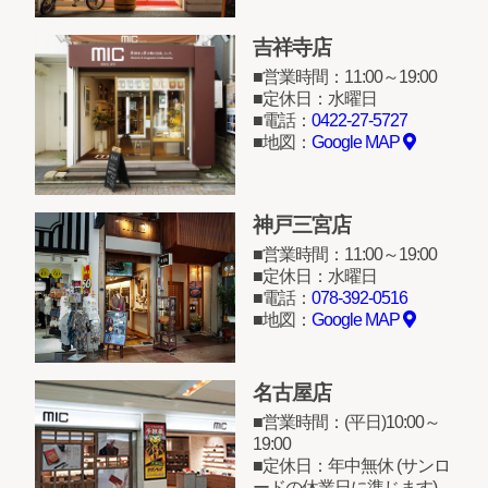
吉祥寺店
営業時間：11:00～19:00
定休日：水曜日
電話：
0422-27-5727
地図：
Google MAP
神戸三宮店
営業時間：11:00～19:00
定休日：水曜日
電話：
078-392-0516
地図：
Google MAP
名古屋店
営業時間：(平日)10:00～
19:00
定休日：年中無休 (サンロ
ードの休業日に準じます)