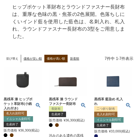
ヒップポケット革財布とラウンドファスナー長財布
は、重厚な色味の黒・焦茶の2色展開。色落ちしに
くいインド藍を使用した藍色は、名刺入れ、札入
れ、ラウンドファスナー長財布の3型をご用意しま
した。
7
件中
1
-
7
件表示
並び替え
価格が安い順
価格が高い順
新着順
黒桟革 漆 ヒップポ
黒桟革 漆 ラウンド
黒桟革 藍染め 札入
ケット革財布(小銭
ファスナー長財布
れ
入れ付き)
長財布
二つ折り財布
名入れ刻印可
生産終了
名入れ刻印可
イニシャル刻印可
イニシャル刻印可
販売価格
¥
36,300
税込
生産終了
生産終了
販売価格
¥
36,300
税込
販売価格
¥
33,000
税込
渋みのある濃色の黒桟