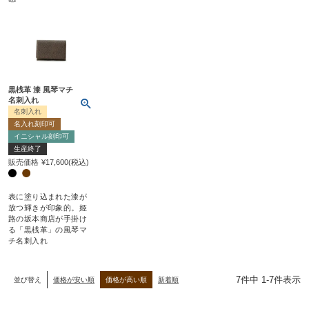
黒桟革 漆 風琴マチ
名刺入れ
名刺入れ
名入れ刻印可
イニシャル刻印可
生産終了
販売価格
¥
17,600
税込
表に塗り込まれた漆が
放つ輝きが印象的。姫
路の坂本商店が手掛け
る「黒桟革」の風琴マ
チ名刺入れ
7
件中
1
-
7
件表示
並び替え
価格が安い順
価格が高い順
新着順