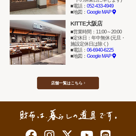
電話：
052-433-4949
地図：
Google MAP
KITTE大阪店
営業時間：11:00～20:00
定休日：年中無休 (元旦・
施設定休日は除く)
電話：
06-6940-6225
地図：
Google MAP
店舗一覧はこちら