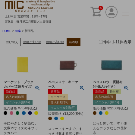
0
上野本店 営業時間：11時～17時
定休日：毎月第二月曜日／土日祝日
HOME
特集
新商品
11
件中
1
-
11
件表示
並び替え
価格が安い順
価格が高い順
新着順
マーケット ブック
ペコスロウ キーケ
ペコスロウ 長財布
カバー(文庫サイズ)
ース
(小銭入れ付き）
新商品
新商品
新商品
長財布
名入れ刻印可
キーケース
名入れ刻印可
イニシャル刻印可
名入れ刻印可
イニシャル刻印可
イニシャル刻印可
販売価格
¥
7,040
税込
販売価格
¥
22,000
税込
販売価格
¥
13,200
税込
手にやさしく馴染む、
ぱっと開いて、すぐ使
文庫本サイズの革ブッ
えるホックなしの長財
スマートキーまで、す
クカバー
布
っきり収まる三つ折り