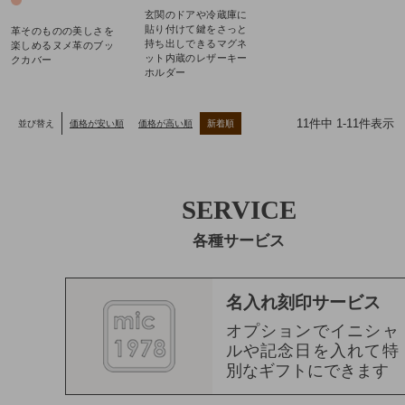
玄関のドアや冷蔵庫に
貼り付けて鍵をさっと
革そのものの美しさを
持ち出しできるマグネ
楽しめるヌメ革のブッ
ット内蔵のレザーキー
クカバー
ホルダー
11
件中
1
-
11
件表示
並び替え
価格が安い順
価格が高い順
新着順
SERVICE
各種サービス
名入れ刻印サービス
オプションでイニシャ
ルや記念日を入れて特
別なギフトにできます