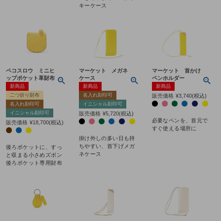
キーケース
ペコスロウ ミニヒ
マーケット メガネ
マーケット 首かけ
ップポケット革財布
ケース
ペンホルダー
新商品
新商品
新商品
二つ折り財布
名入れ刻印可
販売価格
¥
3,740
税込
名入れ刻印可
イニシャル刻印可
イニシャル刻印可
販売価格
¥
5,720
税込
必要なペンを、首元で
販売価格
¥
18,700
税込
すぐ使える場所に
掛け外しの多い日も持
ちやすい、首下げメガ
後ろポケットに、すっ
ネケース
と収まる小さめズボン
後ろポケット専用財布