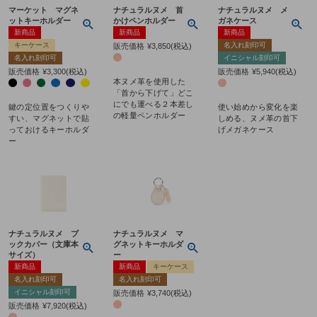
マーケット マグネ
ナチュラルヌメ 首
ナチュラルヌメ メ
ットキーホルダー
かけペンホルダー
ガネケース
新商品
新商品
新商品
キーケース
名入れ刻印可
販売価格
¥
3,850
税込
名入れ刻印可
イニシャル刻印可
販売価格
¥
3,300
税込
販売価格
¥
5,940
税込
本ヌメ革を使用した
「首から下げて」どこ
にでも運べる２本差し
鍵の定位置をつくりや
使い始めから変化を楽
の軽量ペンホルダー
すい、マグネットで貼
しめる、ヌメ革の首下
っておけるキーホルダ
げメガネケース
ー
ナチュラルヌメ ブ
ナチュラルヌメ マ
ックカバー（文庫本
グネットキーホルダ
サイズ）
ー
新商品
新商品
キーケース
名入れ刻印可
名入れ刻印可
イニシャル刻印可
販売価格
¥
3,740
税込
販売価格
¥
7,920
税込