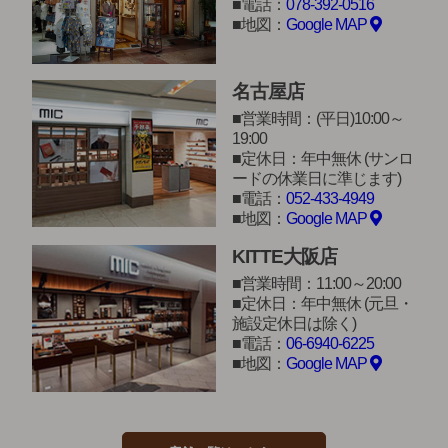
電話：
078-392-0516
地図：
Google MAP
名古屋店
営業時間：(平日)10:00～
19:00
定休日：年中無休 (サンロ
ードの休業日に準じます)
電話：
052-433-4949
地図：
Google MAP
KITTE大阪店
営業時間：11:00～20:00
定休日：年中無休 (元旦・
施設定休日は除く)
電話：
06-6940-6225
地図：
Google MAP