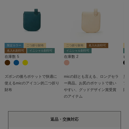
限定カラー
二つ折り財布
二つ折り財布
名入れ刻印可
二
名入れ刻印可
イニシャル刻印可
イニシャル刻印可
イ
在庫数
5
在庫数
2
在
ズボンの後ろポケットで快適に
micの顔とも言える、ロングセラ
見
使えるmicのアイコン的二つ折り
ー商品。お尻のポケットで使い
ブ
財布
やすい、グッドデザイン賞受賞
財
のアイテム
返品・交換対応