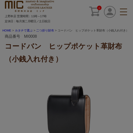
0
上野本店 営業時間：11時～17時
定休日：毎月第二月曜日／土日祝日
HOME
カタチで選ぶ
二つ折り財布
コードバン ヒップポケット革財布（小銭入れ付き）
商品番号 MI0008
コードバン ヒップポケット革財布
（小銭入れ付き）