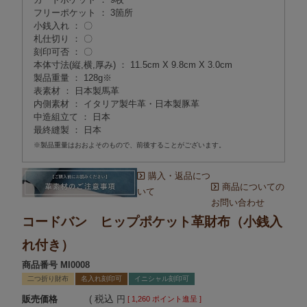
フリーポケット ： 3箇所
小銭入れ ： 〇
札仕切り ： 〇
刻印可否 ： 〇
本体寸法(縦,横,厚み) ： 11.5cm X 9.8cm X 3.0cm
製品重量 ： 128g※
表素材 ： 日本製馬革
内側素材 ： イタリア製牛革・日本製豚革
中造組立て ： 日本
最終縫製 ： 日本
※製品重量はおおよそのもので、前後することがございます。
購入・返品につ
商品についての
いて
お問い合わせ
コードバン ヒップポケット革財布（小銭入
れ付き）
商品番号
MI0008
二つ折り財布
名入れ刻印可
イニシャル刻印可
税込
販売価格
[
1,260
ポイント進呈 ]