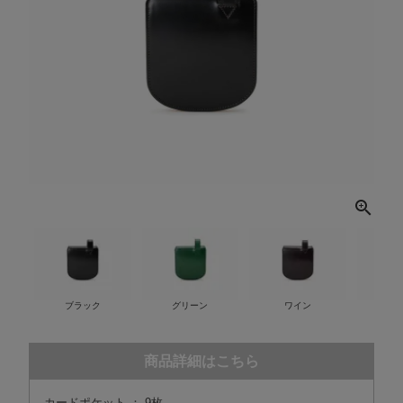
ブラック
グリーン
ワイン
ネ
商品詳細はこちら
カードポケット ： 9枚