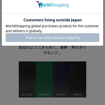
磨き上げたわずか1mm足らずの繊維層
は牛革とは一線を画す質感。
宝石のようにきらめく、
通称「革のダイ
ヤモンド」