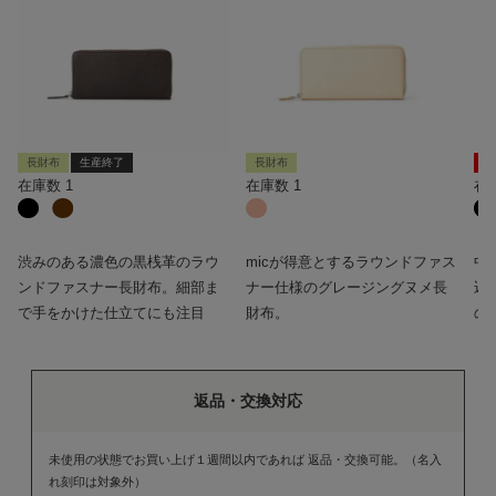
長財布
生産終了
長財布
新
在庫数
1
在庫数
1
在
渋みのある濃色の黒桟革のラウ
micが得意とするラウンドファス
中
ンドファスナー長財布。細部ま
ナー仕様のグレージングヌメ長
込
で手をかけた仕立てにも注目
財布。
の
返品・交換対応
未使用の状態でお買い上げ１週間以内であれば 返品・交換可能。（名入
れ刻印は対象外）