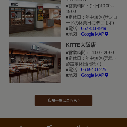
営業時間：(平日)10:00～
19:00
定休日：年中無休 (サンロ
ードの休業日に準じます)
電話：
052-433-4949
地図：
Google MAP
KITTE大阪店
営業時間：11:00～20:00
定休日：年中無休 (元旦・
施設定休日は除く)
電話：
06-6940-6225
地図：
Google MAP
店舗一覧はこちら