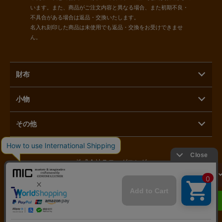
います。また、商品がご注文内容と異なる場合、また初期不良・
不具合がある場合は返品・交換いたします。
名入れ刻印した商品は未使用でも返品・交換をお受けできませ
ん。
財布
小物
その他
株式会社ラモーダヨシダ
カートに入れる
〒110-0015 東京都台東区東上野1-3-3
へ進む
03-5816-1821
LINEで相談する
営業時間：11時～17時 定休日：毎月第二月曜日／土日祝日