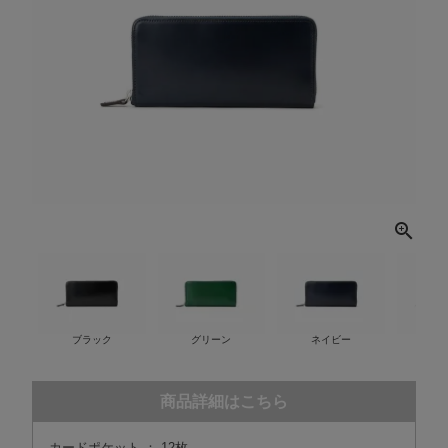
ブラック
グリーン
ネイビー
ワ
商品詳細はこちら
カードポケット ： 12枚