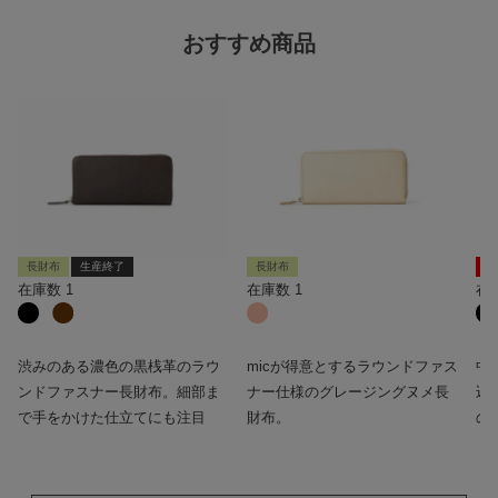
おすすめ商品
長財布
生産終了
長財布
新
在庫数
1
在庫数
1
在
渋みのある濃色の黒桟革のラウ
micが得意とするラウンドファス
中
ンドファスナー長財布。細部ま
ナー仕様のグレージングヌメ長
込
で手をかけた仕立てにも注目
財布。
の