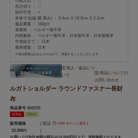
小銭入れ ： 〇
札仕切り ： 〇
刻印可否 ： ×
本体寸法(縦,横,厚み) ： 9.4cm X 19.0cm X 2.1cm
製品重量 ： 192g※
表素材 ： ベルギー製牛革
内側素材 ： ベルギー製牛革・日本製牛革・日本製豚革
中造組立て ： 日本
最終縫製 ： 日本
※製品重量はおおよそのもので、前後することがございます。
購入・返品につ
商品についての
いて
お問い合わせ
ルガトショルダー ラウンドファスナー長財
布
商品番号
MI0235
新商品
長財布
税込
販売価格
[
900
ポイント進呈 ]
33,000
お買い上げ合計金額が税込み10,000円以上で、送料無料となります。