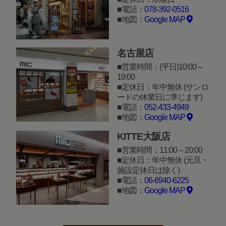
電話：
078-392-0516
地図：
Google MAP
名古屋店
営業時間：(平日)10:00～
19:00
定休日：年中無休 (サンロ
ードの休業日に準じます)
電話：
052-433-4949
地図：
Google MAP
KITTE大阪店
営業時間：11:00～20:00
定休日：年中無休 (元旦・
施設定休日は除く)
電話：
06-6940-6225
地図：
Google MAP