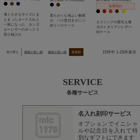
在庫切れ
薄く小さなサイズにま
柔らかく心地よい触感
とまったカード入れと
の、パス窓付きの二つ
エイジングの変化も魅
一体になった、カンガ
折りパスケース
力のイタリアンレザー
ルーレザーのボックス
IDケース
型小銭入れ
15
件中
1
-
15
件表示
並び替え
価格が安い順
価格が高い順
新着順
SERVICE
各種サービス
名入れ刻印サービス
オプションでイニシャ
ルや記念日を入れて特
別なギフトにできます