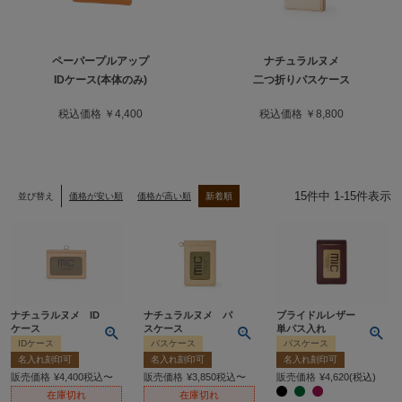
ペーパープルアップ
ナチュラルヌメ
IDケース(本体のみ)
二つ折りパスケース
税込価格 ￥4,400
税込価格 ￥8,800
15
件中
1
-
15
件表示
並び替え
価格が安い順
価格が高い順
新着順
ナチュラルヌメ ID
ナチュラルヌメ パ
ブライドルレザー
ケース
スケース
単パス入れ
IDケース
パスケース
パスケース
名入れ刻印可
名入れ刻印可
名入れ刻印可
販売価格
¥
4,400
税込
〜
販売価格
¥
3,850
税込
〜
販売価格
¥
4,620
税込
在庫切れ
在庫切れ