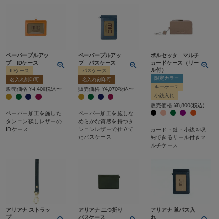
ペーパープルアッ
ペーパープルアッ
ボルセッタ マルチ
プ IDケース
プ パスケース
カードケース（リー
ル付）
IDケース
パスケース
限定カラー
名入れ刻印可
名入れ刻印可
キーケース
販売価格
¥
4,400
税込
〜
販売価格
¥
4,070
税込
〜
小銭入れ
販売価格
¥
8,800
税込
ペーパー加工を施した
ペーパー加工を施しな
タンニン鞣しレザーの
めらかな質感を持つタ
IDケース
ンニンレザーで仕立て
カード・鍵・小銭を収
たパスケース
納できるリール付きマ
ルチケース
アリアナ ストラッ
アリアナ 二つ折り
アリアナ 単パス入
プ
パスケース
れ