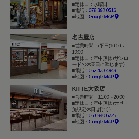
定休日：水曜日
電話：
078-392-0516
地図：
Google MAP
名古屋店
営業時間：(平日)10:00～
19:00
定休日：年中無休 (サンロ
ードの休業日に準じます)
電話：
052-433-4949
地図：
Google MAP
KITTE大阪店
営業時間：11:00～20:00
定休日：年中無休 (元旦・
施設定休日は除く)
電話：
06-6940-6225
地図：
Google MAP