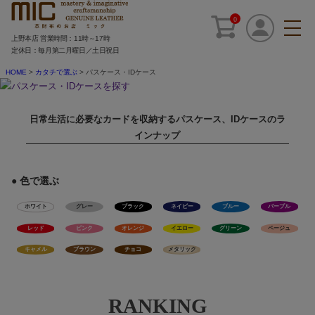
0
上野本店 営業時間：11時～17時
定休日：毎月第二月曜日／土日祝日
HOME
カタチで選ぶ
パスケース・IDケース
日常生活に必要なカードを収納するパスケース、IDケースのラ
インナップ
● 色で選ぶ
ホワイト
グレー
ブラック
ネイビー
ブルー
パープル
レッド
ピンク
オレンジ
イエロー
グリーン
ベージュ
キャメル
ブラウン
チョコ
メタリック
RANKING