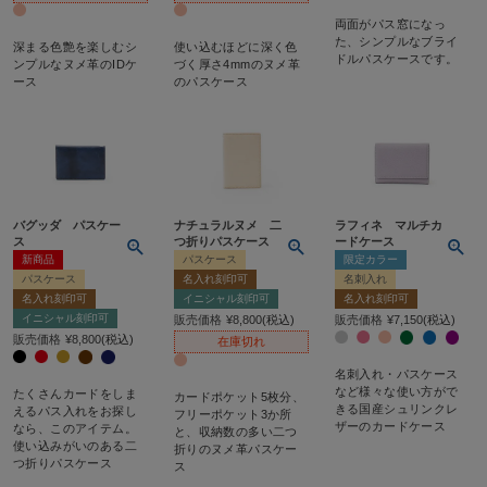
両面がパス窓になっ
た、シンプルなブライ
深まる色艶を楽しむシ
使い込むほどに深く色
ドルパスケースです。
ンプルなヌメ革のIDケ
づく厚さ4mmのヌメ革
ース
のパスケース
バグッダ パスケー
ナチュラルヌメ 二
ラフィネ マルチカ
ス
つ折りパスケース
ードケース
新商品
パスケース
限定カラー
パスケース
名入れ刻印可
名刺入れ
名入れ刻印可
イニシャル刻印可
名入れ刻印可
イニシャル刻印可
販売価格
¥
8,800
税込
販売価格
¥
7,150
税込
販売価格
¥
8,800
税込
在庫切れ
名刺入れ・パスケース
など様々な使い方がで
たくさんカードをしま
カードポケット5枚分、
きる国産シュリンクレ
えるパス入れをお探し
フリーポケット3か所
ザーのカードケース
なら、このアイテム。
と、収納数の多い二つ
使い込みがいのある二
折りのヌメ革パスケー
つ折りパスケース
ス