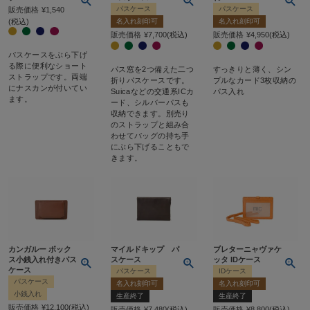
パスケース
パスケース
販売価格
¥
1,540
税込
名入れ刻印可
名入れ刻印可
販売価格
¥
7,700
税込
販売価格
¥
4,950
税込
パスケースをぶら下げ
る際に便利なショート
パス窓を2つ備えた二つ
すっきりと薄く、シン
ストラップです。両端
折りパスケースです。
プルなカード3枚収納の
にナスカンが付いてい
Suicaなどの交通系ICカ
パス入れ
ます。
ード、シルバーパスも
収納できます。別売り
のストラップと組み合
わせてバッグの持ち手
にぶら下げることもで
きます。
カンガルー ボック
マイルドキップ パ
ブレターニャヴァケ
ス小銭入れ付きパス
スケース
ッタ IDケース
ケース
パスケース
IDケース
パスケース
名入れ刻印可
名入れ刻印可
小銭入れ
生産終了
生産終了
販売価格
¥
12,100
税込
販売価格
¥
7,480
税込
販売価格
¥
8,800
税込