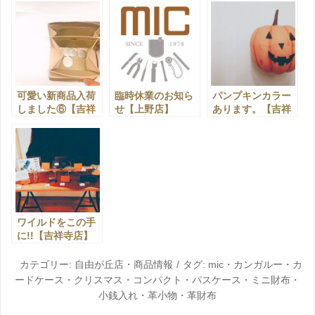
可愛い新商品入荷
臨時休業のお知ら
パンプキンカラー
しました⑥【吉祥
せ【上野店】
あります。【吉祥
寺店】
寺店】
ワイルドをこの手
に!!【吉祥寺店】
カテゴリー:
自由が丘店
・
商品情報
タグ:
mic
・
カンガルー
・
カ
ードケース
・
クリスマス
・
コンパクト
・
パスケース
・
ミニ財布
・
小銭入れ
・
革小物
・
革財布