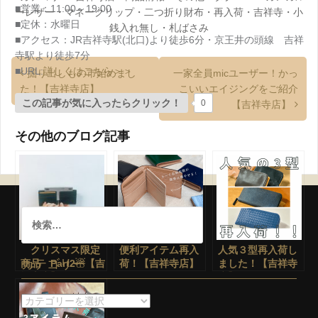
■営業：11:00～19:00
ーレザー
・
マネークリップ
・
二つ折り財布
・
再入荷
・
吉祥寺
・
小
■定休：水曜日
銭入れ無し
・
札ばさみ
■アクセス：JR吉祥寺駅(北口)より徒歩6分・京王井の頭線 吉祥
寺駅より徒歩7分
■URL:
詳しくはこちら＞＞
掘り出しもの市始めまし
一家全員micユーザー！かっ
た！【吉祥寺店】
こいいエイジングをご紹介
この記事が気に入ったらクリック！
0
【吉祥寺店】
その他のブログ記事
クリスマス限定
便利アイテム再入
人気３型再入荷し
カテゴリー
商品 Part2☃【吉
荷！【吉祥寺店】
ました！【吉祥寺
祥寺店】
店】