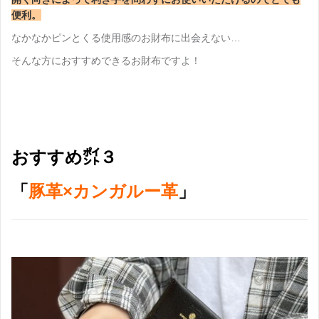
便利。
なかなかピンとくる使用感のお財布に出会えない…
そんな方におすすめできるお財布ですよ！
おすすめ㌽３
「
豚革×カンガルー革
」