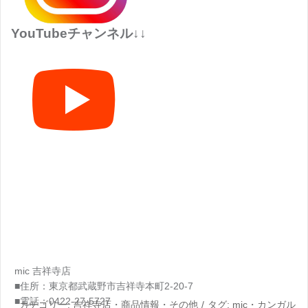
YouTubeチャンネル↓↓
mic 吉祥寺店
■住所：東京都武蔵野市吉祥寺本町2-20-7
■電話：0422-27-5727
カテゴリー:
吉祥寺店
・
商品情報
・
その他
タグ:
mic
・
カンガル