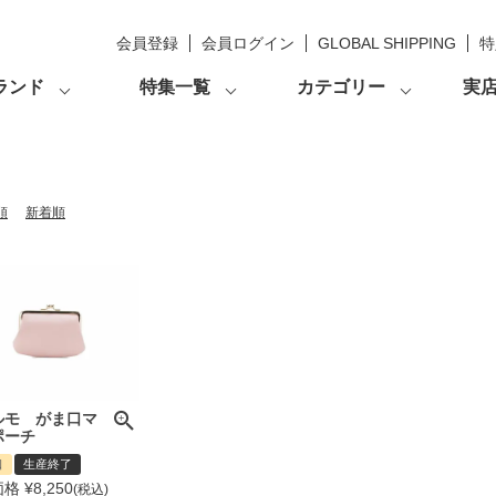
会員登録
会員ログイン
GLOBAL SHIPPING
特
ランド
特集一覧
カテゴリー
実
順
新着順
ルモ がま口マ
ポーチ
口
生産終了
価格
¥
8,250
税込