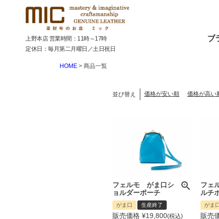
ブ
上野本店 営業時間：11時～17時
定休日：毎月第二月曜日／土日祝日
HOME
商品一覧
価格が安い順
価格が高い
並び替え
フェルモ がま口シ
フェ
ョルダーポーチ
ルチ
がま口
生産終了
がま
販売価格
¥
19,800
販売
税込