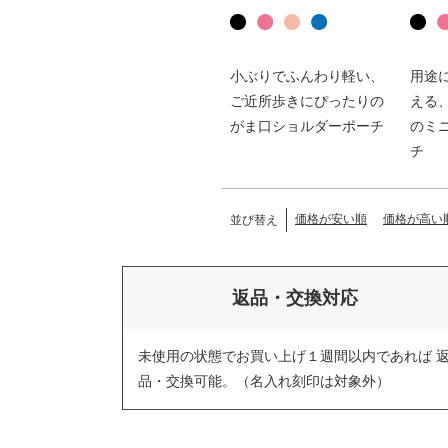
小ぶりでふんわり軽い、
用途
ご近所歩きにぴったりの
える
がま口ショルダーポーチ
のミ
チ
価格が安い順
価格が高い
並び替え
返品・交換対応
未使用の状態でお買い上げ１週間以内であれば 
品・交換可能。（名入れ刻印は対象外）