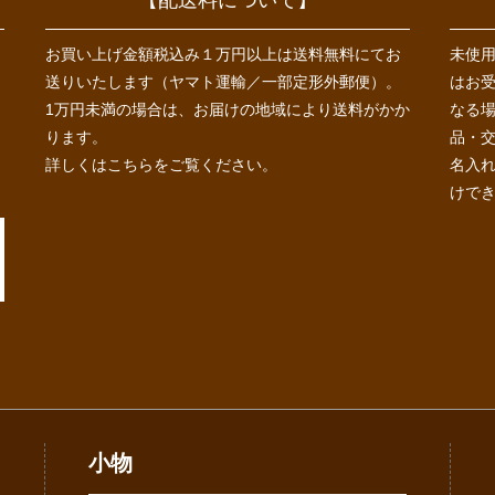
お買い上げ金額税込み１万円以上は送料無料にてお
未使
送りいたします（ヤマト運輸／一部定形外郵便）。
はお
1万円未満の場合は、お届けの地域により送料がかか
なる
ります。
品・
詳しくは
こちら
をご覧ください。
名入
けで
小物