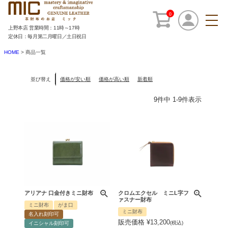
0
上野本店 営業時間：11時～17時
定休日：毎月第二月曜日／土日祝日
HOME
商品一覧
並び替え
価格が安い順
価格が高い順
新着順
9
件中
1
-
9
件表示
アリアナ 口金付きミニ財布
クロムエクセル ミニL字フ
ァスナー財布
ミニ財布
がま口
ミニ財布
名入れ刻印可
販売価格
¥
13,200
税込
イニシャル刻印可