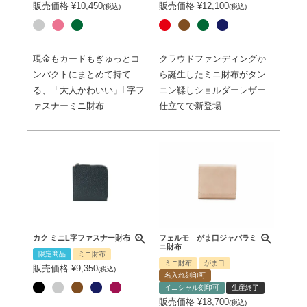
販売価格
¥
10,450
販売価格
¥
12,100
税込
税込
現金もカードもぎゅっとコ
クラウドファンディングか
ンパクトにまとめて持て
ら誕生したミニ財布がタン
る、「大人かわいい」L字フ
ニン鞣しショルダーレザー
ァスナーミニ財布
仕立てで新登場
カク ミニL字ファスナー財布
フェルモ がま口ジャバラミ
ニ財布
限定商品
ミニ財布
ミニ財布
がま口
販売価格
¥
9,350
税込
名入れ刻印可
イニシャル刻印可
生産終了
販売価格
¥
18,700
税込