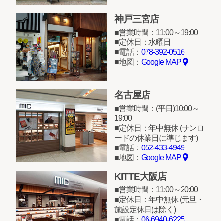
神戸三宮店
営業時間：11:00～19:00
定休日：水曜日
電話：
078-392-0516
地図：
Google MAP
名古屋店
営業時間：(平日)10:00～
19:00
定休日：年中無休 (サンロ
ードの休業日に準じます)
電話：
052-433-4949
地図：
Google MAP
KITTE大阪店
営業時間：11:00～20:00
定休日：年中無休 (元旦・
施設定休日は除く)
電話：
06-6940-6225