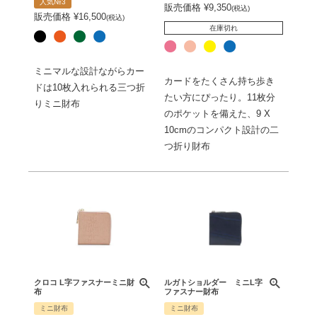
人気№3
販売価格
¥
9,350
税込
販売価格
¥
16,500
税込
在庫切れ
ミニマルな設計ながらカー
カードをたくさん持ち歩き
ドは10枚入れられる三つ折
たい方にぴったり。11枚分
りミニ財布
のポケットを備えた、9 X
10cmのコンパクト設計の二
つ折り財布
クロコ L字ファスナーミニ財
ルガトショルダー ミニL字
布
ファスナー財布
ミニ財布
ミニ財布