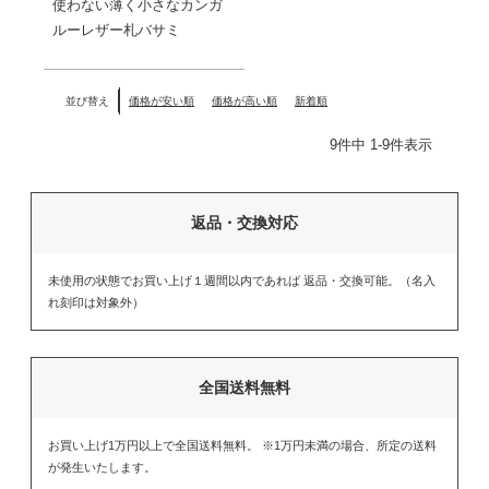
使わない薄く小さなカンガ
ルーレザー札バサミ
並び替え
価格が安い順
価格が高い順
新着順
9
件中
1
-
9
件表示
返品・交換対応
未使用の状態でお買い上げ１週間以内であれば 返品・交換可能。（名入
れ刻印は対象外）
全国送料無料
お買い上げ1万円以上で全国送料無料。 ※1万円未満の場合、所定の送料
が発生いたします。