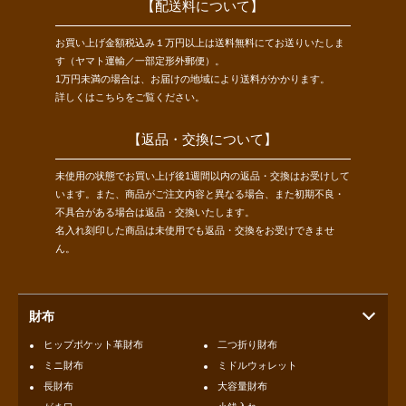
【配送料について】
お買い上げ金額税込み１万円以上は送料無料にてお送りいたしま
す（ヤマト運輸／一部定形外郵便）。
1万円未満の場合は、お届けの地域により送料がかかります。
詳しくは
こちら
をご覧ください。
【返品・交換について】
未使用の状態でお買い上げ後1週間以内の返品・交換はお受けして
います。また、商品がご注文内容と異なる場合、また初期不良・
不具合がある場合は返品・交換いたします。
名入れ刻印した商品は未使用でも返品・交換をお受けできませ
ん。
財布
ヒップポケット革財布
二つ折り財布
ミニ財布
ミドルウォレット
長財布
大容量財布