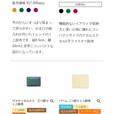
販売価格
¥
17,600
税込
在庫切れ
手のひらにすっぽり収まっ
機能的なレイアウトで収納
て持ちやすい。がま口小銭
力と使い心地に優れたコン
入れが付いたトレンドのミ
パクトサイズのクロムエク
ニ財布です。縦8.5cm、横
セルL字ファスナー財布
10cmと非常にコンパクトな
設計になっています。
ヴァケッタルクス 三つ折り
パーム 二つ折りミニ財布
ミニ財布
限定商品
ミニ財布
ミニ財布
名入れ刻印可
名入れ刻印可
オンライン限定