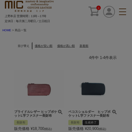
0
上野本店 営業時間：11時～17時
定休日：毎月第二月曜日／土日祝日
HOME
商品一覧
並び替え
価格が安い順
価格が高い順
新着順
4
件中
1
-
4
件表示
ブライドルレザー ヒップポケ
ペコスショルダー ヒップポ
ットL字ファスナー長財布
ケットL字ファスナー長財布
長財布
長財布
生産終了
販売価格
¥
18,700
販売価格
¥
20,900
税込
税込