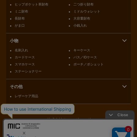
ヒップポケット革財布
二つ折り財布
ミニ財布
ミドルウォレット
長財布
大容量財布
がま口
小銭入れ
小物
名刺入れ
キーケース
カードケース
パス／IDケース
スマホケース
ポーチ／ポシェット
ステーショナリー
その他
レザーケア用品
株式会社ラモーダヨシダ
〒110-0015 東京都台東区東上野1-3-3
03-5816-1821