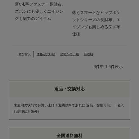
薄いL字ファスナー長財布。
ズボンにも優しくエイジン
薄くスマートなヒップポケ
グも魅力のアイテム
ットシリーズの長財布。エ
イジングも楽しめるヌメ革
仕様
並び替え
価格が安い順
価格が高い順
新着順
4
件中
1
-
4
件表示
返品・交換対応
未使用の状態でお買い上げ１週間以内であれば 返品・交換可能。（名入
れ刻印は対象外）
全国送料無料