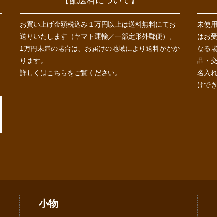
【配送料について】
お買い上げ金額税込み１万円以上は送料無料にてお
未使
送りいたします（ヤマト運輸／一部定形外郵便）。
はお
1万円未満の場合は、お届けの地域により送料がかか
なる
ります。
品・
詳しくは
こちら
をご覧ください。
名入
けで
小物