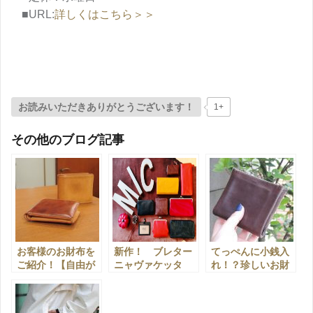
■URL:
詳しくはこちら＞＞
お読みいただきありがとうございます！
1+
その他のブログ記事
お客様のお財布を
新作！ ブレター
てっぺんに小銭入
ご紹介！【自由が
ニャヴァケッタ
れ！？珍しいお財
丘店】
【自由が丘店】
布ご紹介【自由が
丘店】