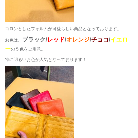
コロンとしたフォルムが可愛らしい商品となっております。
ブラック/
レッド
/
オレンジ
/
チョコ
/
イエロ
お色は、
ー
の５色をご用意。
特に明るいお色が人気となっております！