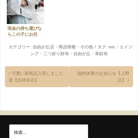
現金の持ち運びな
らこの子にお任
せ！【自由が丘
店】
カテゴリー:
自由が丘店
・
商品情報
・
その他
タグ:
mic
・
エイジ
ング
・
二つ折り財布
・
自由が丘
・
革財布
可愛い新商品入荷しました
臨時休業のお知らせ【上野
⑧【吉祥寺店】
店】