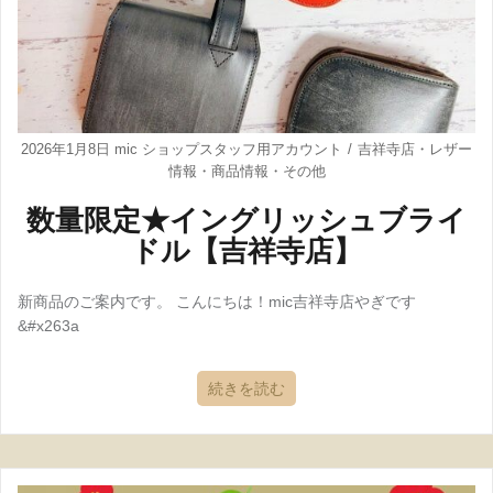
2026年1月8日
mic ショップスタッフ用アカウント
吉祥寺店
・
レザー
情報
・
商品情報
・
その他
数量限定★イングリッシュブライ
ドル【吉祥寺店】
新商品のご案内です。 こんにちは！mic吉祥寺店やぎです
&#x263a
続きを読む