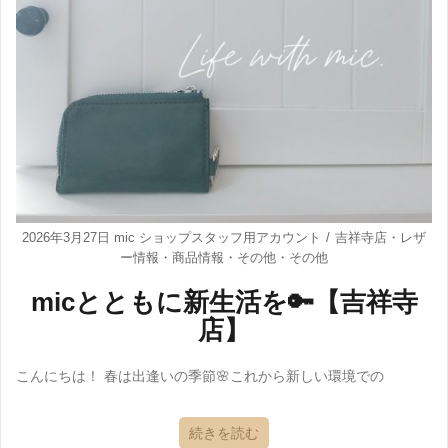
2026年3月27日
mic ショップスタッフ用アカウント
吉祥寺店
・
レザ
ー情報
・
商品情報
・
その他
・
その他
micとともに新生活を🔑【吉祥寺
店】
こんにちは！ 春は出逢いの季節🌸これから新しい環境での
続きを読む