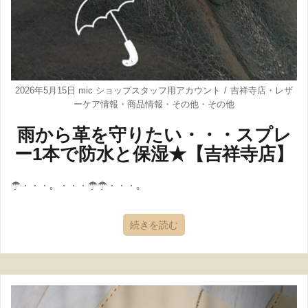
2026年5月15日
mic ショップスタッフ用アカウント
吉祥寺店
・
レザ
ーケア情報
・
商品情報
・
その他
・
その他
雨から革を守りたい・・・スプレ
ー1本で防水と保湿★【吉祥寺店】
☂・・・。・・・☂☂・・・。
続きを読む