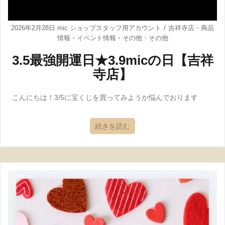
2026年2月28日
mic ショップスタッフ用アカウント
吉祥寺店
・
商品
情報
・
イベント情報
・
その他
・
その他
3.5最強開運日★3.9micの日【吉祥
寺店】
こんにちは！3/5に宝くじを買ってみようか悩んでおります
続きを読む