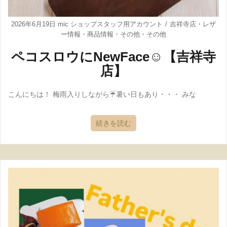
2026年6月19日
mic ショップスタッフ用アカウント
吉祥寺店
・
レザ
ー情報
・
商品情報
・
その他
・
その他
ペコスロウにNewFace☺【吉祥寺
店】
こんにちは！ 梅雨入りしながら☔暑い日もあり・・・ みな
続きを読む