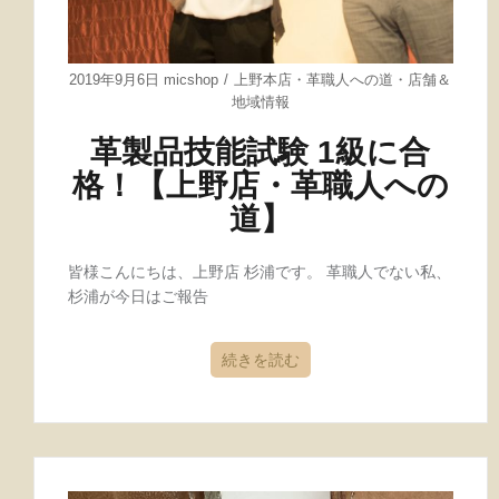
2019年9月6日
micshop
上野本店
・
革職人への道
・
店舗＆
地域情報
革製品技能試験 1級に合
格！【上野店・革職人への
道】
皆様こんにちは、上野店 杉浦です。 革職人でない私、
杉浦が今日はご報告
続きを読む