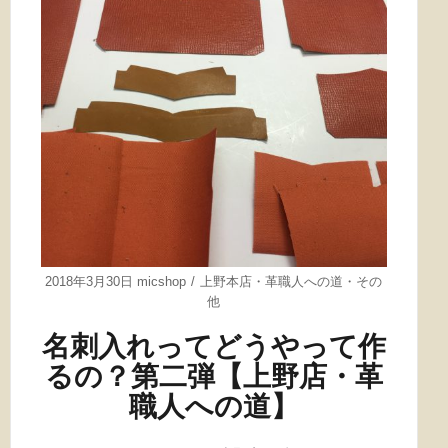
2018年3月30日
micshop
上野本店
・
革職人への道
・
その
他
名刺入れってどうやって作
るの？第二弾【上野店・革
職人への道】