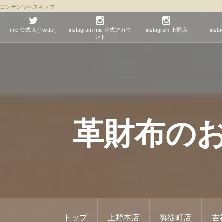
コンテンツへスキップ
mic 公式 X (Twitter)
instagram mic 公式アカウ
instagram 上野店
ins
ント
革財布のお店 
トップ
上野本店
御徒町店
吉