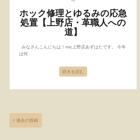
ホック修理とゆるみの応急
処置【上野店・革職人への
道】
みなさんこんにちは！mic上野店あずはたです。 今年
は何
続きを読む
投
稿
ナ
過去の投稿
ビ
ゲ
ー
シ
ョ