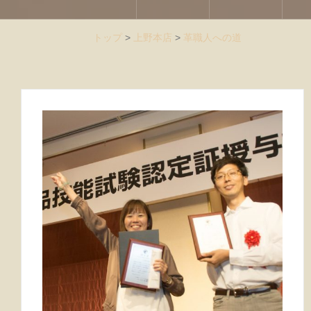
トップ
>
上野本店
>
革職人への道