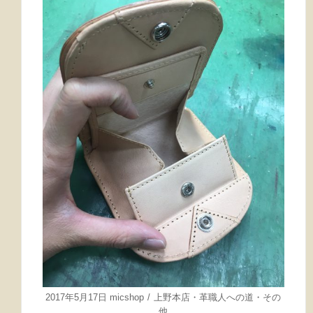
2017年5月17日
micshop
上野本店
・
革職人への道
・
その
他