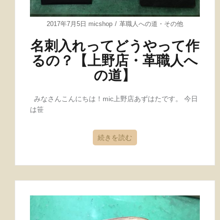
2017年7月5日
micshop
革職人への道
・
その他
名刺入れってどうやって作
るの？【上野店・革職人へ
の道】
みなさんこんにちは！mic上野店あずはたです。 今日
は笹
続きを読む