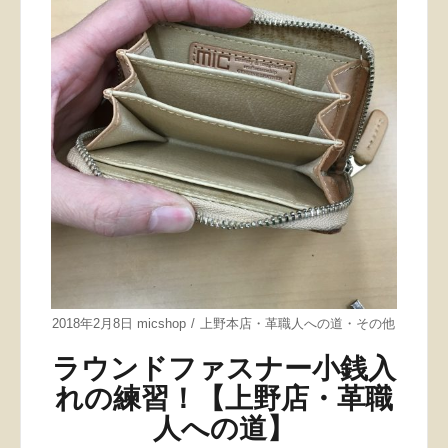
2018年2月8日
micshop
上野本店
・
革職人への道
・
その他
ラウンドファスナー小銭入
れの練習！【上野店・革職
人への道】