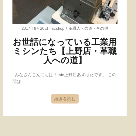
2017年9月26日
micshop
革職人への道
・
その他
お世話になっている工業用
ミシンたち【上野店・革職
人への道】
みなさんこんにちは！mic上野店あずはたです。 この
間は
続きを読む