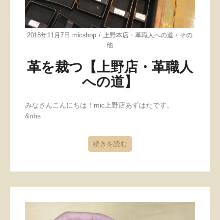
2018年11月7日
micshop
上野本店
・
革職人への道
・
その
他
革を裁つ【上野店・革職人
への道】
みなさんこんにちは！mic上野店あずはたです。
&nbs
続きを読む