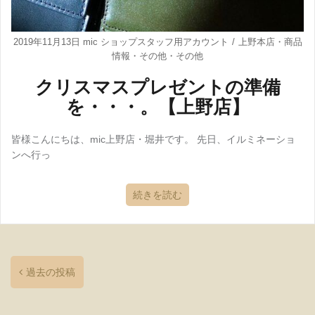
2019年11月13日
mic ショップスタッフ用アカウント
上野本店
・
商品
情報
・
その他
・
その他
クリスマスプレゼントの準備
を・・・。【上野店】
皆様こんにちは、mic上野店・堀井です。 先日、イルミネーショ
ンへ行っ
続きを読む
過去の投稿