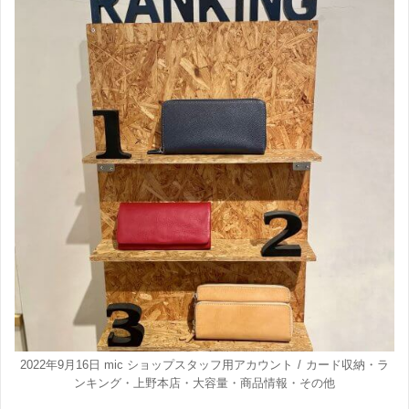
2022年9月16日
mic ショップスタッフ用アカウント
カード収納
・
ラ
ンキング
・
上野本店
・
大容量
・
商品情報
・
その他