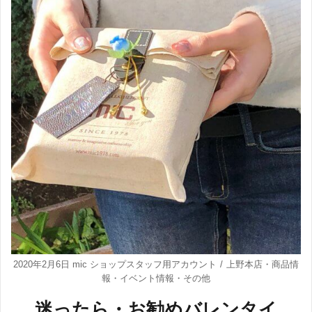
2020年2月6日
mic ショップスタッフ用アカウント
上野本店
・
商品情
報
・
イベント情報
・
その他
迷ったら・お勧めバレンタイ