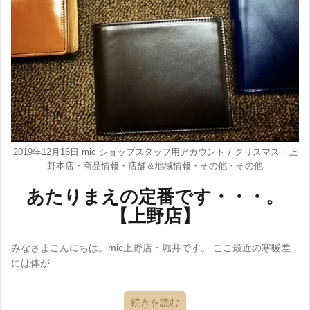
2019年12月16日
mic ショップスタッフ用アカウント
クリスマス
・
上
野本店
・
商品情報
・
店舗＆地域情報
・
その他
・
その他
あたりまえの定番です・・・。
【上野店】
みなさまこんにちは。mic上野店・堀井です。 ここ最近の寒暖差
には体が
続きを読む