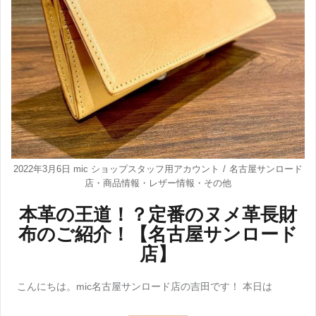
2022年3月6日
mic ショップスタッフ用アカウント
名古屋サンロード
店
・
商品情報
・
レザー情報
・
その他
本革の王道！？定番のヌメ革長財
布のご紹介！【名古屋サンロード
店】
こんにちは。mic名古屋サンロード店の吉田です！ 本日は