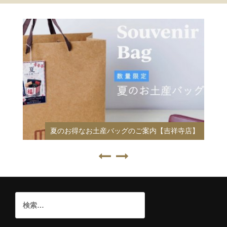
梅田の財布
夏のお得なお土産バッグのご案内【吉祥寺店】