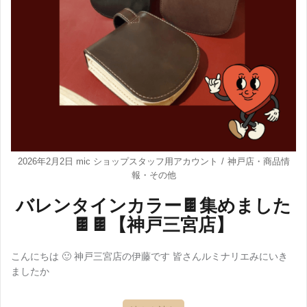
2026年2月2日
mic ショップスタッフ用アカウント
神戸店
・
商品情
報
・
その他
バレンタインカラー🍫集めました
🍫🍫【神戸三宮店】
こんにちは 🙂 神戸三宮店の伊藤です 皆さんルミナリエみにいき
ましたか