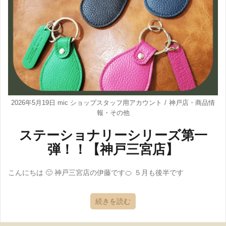
2026年5月19日
mic ショップスタッフ用アカウント
神戸店
・
商品情
報
・
その他
ステーショナリーシリーズ第一
弾！！【神戸三宮店】
こんにちは 🙂 神戸三宮店の伊藤です🍊 ５月も後半です
続きを読む