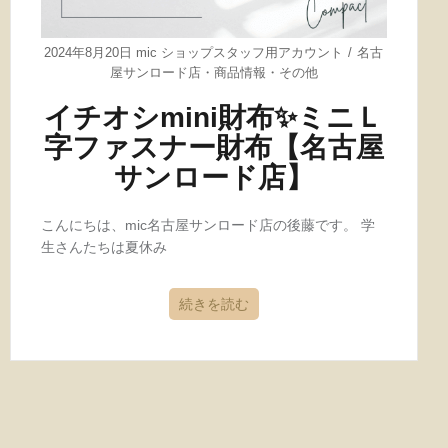
2024年8月20日
mic ショップスタッフ用アカウント
名古
屋サンロード店
・
商品情報
・
その他
イチオシmini財布✨ミニＬ
字ファスナー財布【名古屋
サンロード店】
こんにちは、mic名古屋サンロード店の後藤です。 学
生さんたちは夏休み
続きを読む