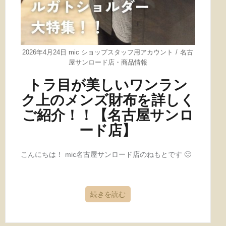
2026年4月24日
mic ショップスタッフ用アカウント
名古
屋サンロード店
・
商品情報
トラ目が美しいワンラン
ク上のメンズ財布を詳しく
ご紹介！！【名古屋サンロ
ード店】
こんにちは！ mic名古屋サンロード店のねもとです 🙂
続きを読む