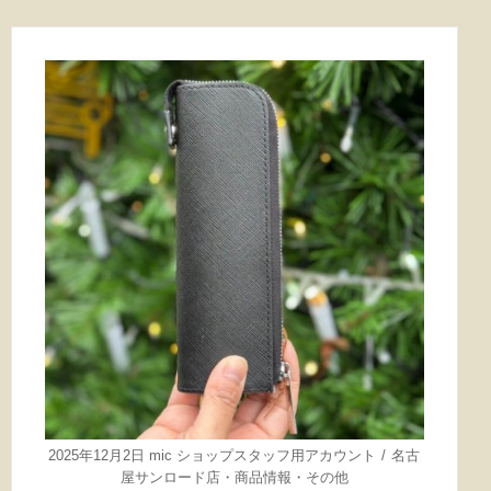
2025年12月2日
mic ショップスタッフ用アカウント
名古
屋サンロード店
・
商品情報
・
その他