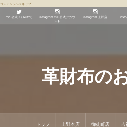
コンテンツへスキップ
mic 公式 X (Twitter)
instagram mic 公式アカウ
instagram 上野店
ins
ント
革財布のお店 
トップ
上野本店
御徒町店
吉