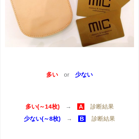
多い
or
少ない
多い(～14枚)
→
A
診断結果
少ない(～8枚)
→
B
診断結果