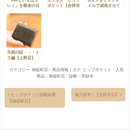
「micといえばコ
エンボス ヒップ
Gヌメをミンクオ
レ！」を敬老の日
ポケット【吉祥寺
イルで成長させて
に！【御徒町店】
店】
みた！【御徒町
店】
天然の証・・・ト
ラ編【上野店】
カテゴリー:
御徒町店
・
商品情報
タグ:
ヒップポケット
・
人気
商品
・
御徒町店
・
診断
・
革財布
ヒップポケット診断結果
魅力財布✨【吉祥寺店】
【御徒町店】