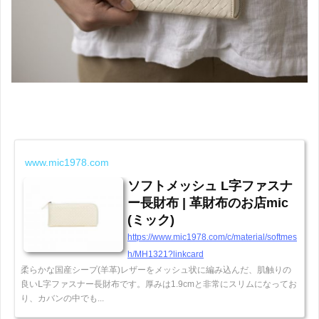
www.mic1978.com
ソフトメッシュ L字ファスナ
ー長財布 | 革財布のお店mic
(ミック)
https://www.mic1978.com/c/material/softmes
h/MH1321?linkcard
柔らかな国産シープ(羊革)レザーをメッシュ状に編み込んだ、肌触りの
良いⅬ字ファスナー長財布です。厚みは1.9cmと非常にスリムになってお
り、カバンの中でも...