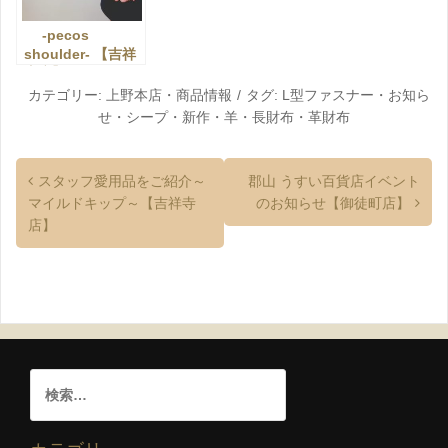
-pecos
shoulder- 【吉祥
寺店】
カテゴリー:
上野本店
・
商品情報
タグ:
L型ファスナー
・
お知ら
せ
・
シープ
・
新作
・
羊
・
長財布
・
革財布
スタッフ愛用品をご紹介～
郡山 うすい百貨店イベント
マイルドキップ～【吉祥寺
のお知らせ【御徒町店】
店】