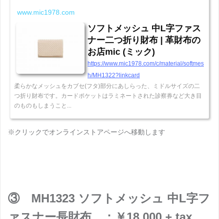
www.mic1978.com
ソフトメッシュ 中L字ファス
ナー二つ折り財布 | 革財布の
お店mic (ミック)
https://www.mic1978.com/c/material/softmes
h/MH1322?linkcard
柔らかなメッシュをカブセ(フタ)部分にあしらった、ミドルサイズの二
つ折り財布です。カードポケットはラミネートされた診察券など大き目
のものもしまうこと...
※クリックでオンラインストアページへ移動します
③ MH1323 ソフトメッシュ 中L字フ
ァスナー長財布 ：￥18,000 + tax