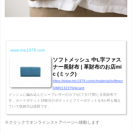
www.mic1978.com
ソフトメッシュ 中L字ファス
ナー長財布 | 革財布のお店mi
c (ミック)
https://www.mic1978.com/c/material/softmes
h/MH1323?linkcard
メッシュに編み込んだシープレザーのカブセ(フタ)で閉じる長財布で
す。カードポケット18枚分のポケットとフリーポケットを4か所も備え
ていて収納力は抜群です。
※クリックでオンラインストアページへ移動します