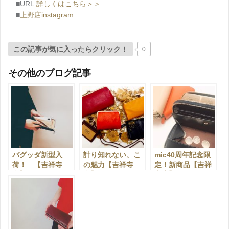
■URL:
詳しくはこちら＞＞
■
上野店instagram
この記事が気に入ったらクリック！
0
その他のブログ記事
バグッダ新型入
計り知れない、こ
mic40周年記念限
荷！ 【吉祥寺
の魅力【吉祥寺
定！新商品【吉祥
店】
店】
寺店】