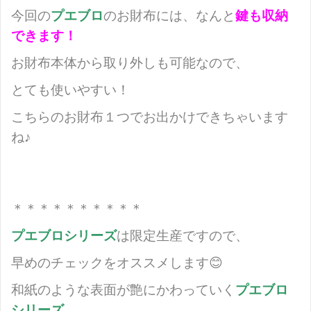
今回の
プエブロ
のお財布には、なんと
鍵も収納
できます！
お財布本体から取り外しも可能なので、
とても使いやすい！
こちらのお財布１つでお出かけできちゃいます
ね♪
＊＊＊＊＊＊＊＊＊＊
プエブロシリーズ
は限定生産ですので、
早めのチェックをオススメします😊
和紙のような表面が艶にかわっていく
プエブロ
シリーズ
。