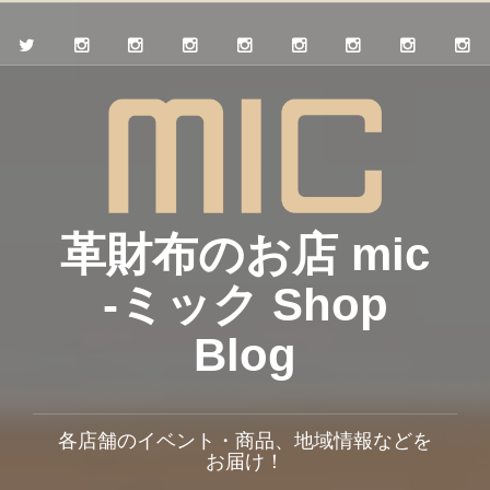
革財布のお店 mic
-ミック Shop
Blog
各店舗のイベント・商品、地域情報などを
お届け！