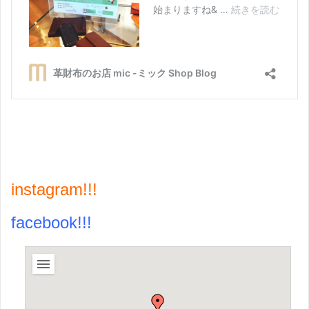
instagram!!!
facebook!!!