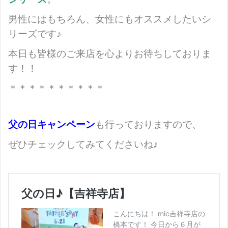
男性にはもちろん、女性にもオススメしたいシ
リーズです♪
本日も皆様のご来店を心よりお待ちしておりま
す！！
＊＊＊＊＊＊＊＊＊＊
父の日キャンペーン
も行っておりますので、
ぜひチェックしてみてくださいね♪