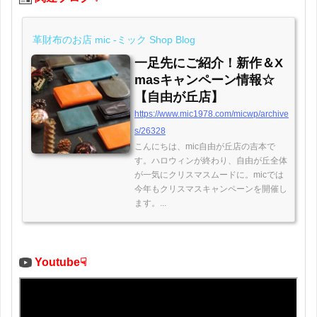
革財布のお店 mic -ミック Shop Blog
一足先にご紹介！新作＆X
masキャンペーン情報☆
【自由が丘店】
https://www.mic1978.com/micwp/archive
s/26328
こんにちは、mic自由が丘店の吉本で
す。ハロウィンが終わり、自由が丘全体
が一気にクリスマスムードに。micでは
今年もクリスマスキャンペーンを開催し
ます。...
Youtube☟