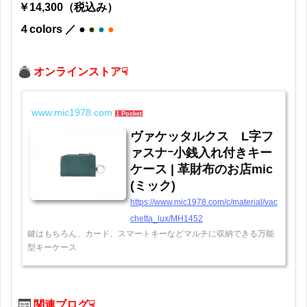
￥14,300（税込み）
４colors ／
●
●
●
●
オンラインストア☟
www.mic1978.com
1 Pocket
ヴァケッタルクス L字フ
ァスナｰ小銭入れ付きキー
ケース | 革財布のお店mic
(ミック)
https://www.mic1978.com/c/material/vac
chetta_lux/MH1452
鍵はもちろん、カード、スマートキーなどマルチに収納できる万能
型キーケース
関連ブログ☟