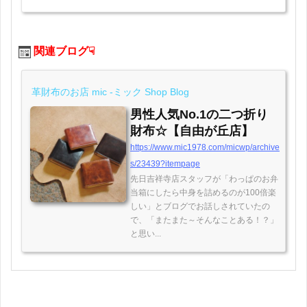
関連ブログ☟
革財布のお店 mic -ミック Shop Blog
男性人気No.1の二つ折り
財布☆【自由が丘店】
https://www.mic1978.com/micwp/archive
s/23439?itempage
先日吉祥寺店スタッフが「わっぱのお弁
当箱にしたら中身を詰めるのが100倍楽
しい」とブログでお話しされていたの
で、「またまた～そんなことある！？」
と思い...