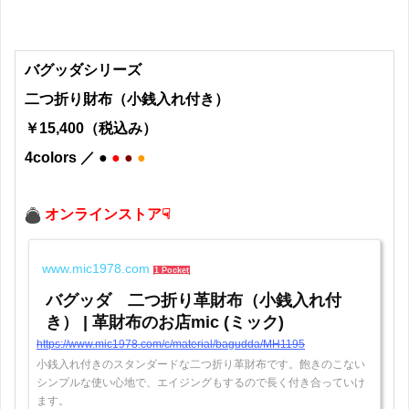
バグッダシリーズ
二つ折り財布（小銭入れ付き）
￥15,400（税込み）
4colors ／ ●
●
●
●
オンラインストア☟
www.mic1978.com
1 Pocket
バグッダ 二つ折り革財布（小銭入れ付
き） | 革財布のお店mic (ミック)
https://www.mic1978.com/c/material/bagudda/MH1195
小銭入れ付きのスタンダードな二つ折り革財布です。飽きのこない
シンプルな使い心地で、エイジングもするので長く付き合っていけ
ます。