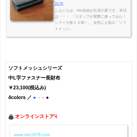
3176
こんにちは、mic自由が丘店の星です。本日
は・・・ 「スタッフが実際に使ってみた！
シリーズ第１３弾！」 女性に人気の「ソフ
トメッシ...
ソフトメッシュシリーズ
中L字ファスナー長財布
￥23,100(税込み)
4colors ／
●
●
●
●
オンラインストア☟
www.mic1978.com