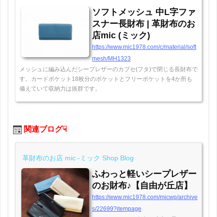
ソフトメッシュ 中L字ファ
スナー長財布 | 革財布のお
店mic (ミック)
https://www.mic1978.com/c/material/soft
mesh/MH1323
メッシュに編み込んだシープレザーのカブセ(フタ)で閉じる長財布で
す。カードポケット18枚分のポケットとフリーポケットを4か所も
備えていて収納力は抜群です。
関連ブログ☟
革財布のお店 mic -ミック Shop Blog
ふわっと軽いシープレザー
のお財布♪【自由が丘店】
https://www.mic1978.com/micwp/archive
s/22699?itempage