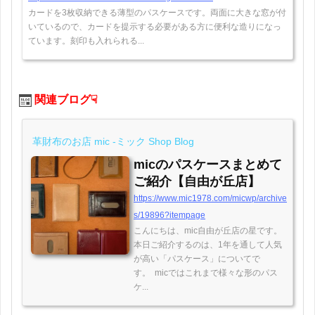
カードを3枚収納できる薄型のパスケースです。両面に大きな窓が付
いているので、カードを提示する必要がある方に便利な造りになっ
ています。刻印も入れられる...
関連ブログ☟
革財布のお店 mic -ミック Shop Blog
micのパスケースまとめて
ご紹介【自由が丘店】
https://www.mic1978.com/micwp/archive
s/19896?itempage
こんにちは、mic自由が丘店の星です。
本日ご紹介するのは、1年を通して人気
が高い「パスケース」についてで
す。 micではこれまで様々な形のパス
ケ...