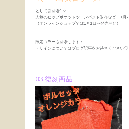
として新登場°˖✧
人気のヒップポケットやコンパクト財布など、1月2
（オンラインショップでは1月1日～発売開始）
限定カラーも登場します♬
デザインについてはブログ記事をお待ちください♡
03.復刻商品