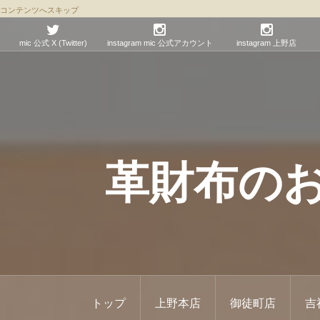
コンテンツへスキップ
mic 公式 X (Twitter)
instagram mic 公式アカウント
instagram 上野店
革財布のお店 
トップ
上野本店
御徒町店
吉