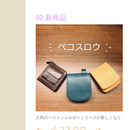
02.新商品
人気のペコスショルダーシリーズが新しくなり
⋆⸜ ペコスロウ ⸝⋆