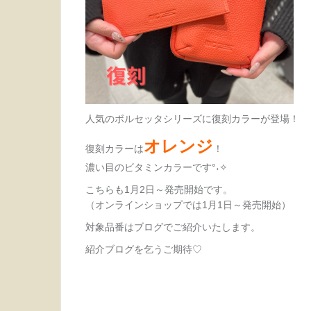
人気のボルセッタシリーズに復刻カラーが登場！
オレンジ
復刻カラーは
！
濃い目のビタミンカラーです°˖✧
こちらも1月2日～発売開始です。
（オンラインショップでは1月1日～発売開始）
対象品番はブログでご紹介いたします。
紹介ブログを乞うご期待♡