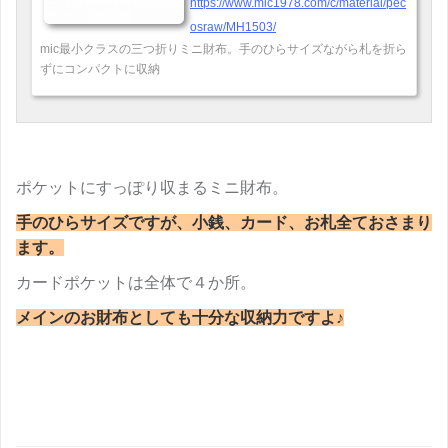
https://www.mic1978.com/c/material/pec
osraw/MH1503/
mic最小クラスの三つ折りミニ財布。手のひらサイズながら札を折ら
ずにコンパクトに収納
ポケットにすっぽり収まるミニ財布。
手のひらサイズですが、小銭、カード、お札全ておさまり
ます。
カードポケットは全体で４か所。
メインのお財布としても十分な収納力ですよ♪