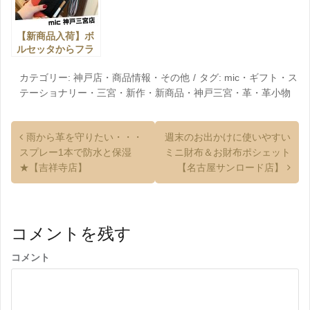
【新商品入荷】ボ
ルセッタからフラ
グメントケースが
登場！【神戸三宮
カテゴリー:
神戸店
・
商品情報
・
その他
タグ:
mic
・
ギフト
・
ス
店】
テーショナリー
・
三宮
・
新作
・
新商品
・
神戸三宮
・
革
・
革小物
雨から革を守りたい・・・
週末のお出かけに使いやすい
スプレー1本で防水と保湿
ミニ財布＆お財布ポシェット
★【吉祥寺店】
【名古屋サンロード店】
コメントを残す
コメント