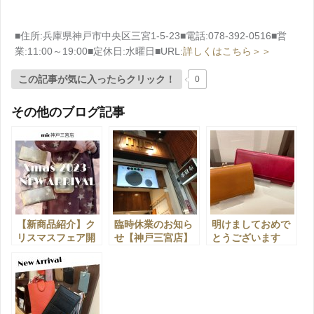
■住所:兵庫県神戸市中央区三宮1-5-23■電話:078-392-0516■営
業:11:00～19:00■定休日:水曜日■URL:
詳しくはこちら＞＞
この記事が気に入ったらクリック！
0
その他のブログ記事
【新商品紹介】ク
臨時休業のお知ら
明けましておめで
リスマスフェア開
せ【神戸三宮店】
とうございます
催🎅🎄【神戸三宮
♪【神戸三宮店】
店】