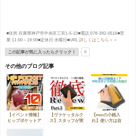
■住所:兵庫県神戸市中央区三宮1-5-23■電話:078-392-0516■営
業:11:00～19:00■定休日:水曜日■URL:
詳しくはこちら＞＞
この記事が気に入ったらクリック！
0
その他のブログ記事
【イベント情報】
【ヴァケッタルク
【micの小銭入
ヒップポケットア
ス】スタッフが実
れ】使い方は自
ワードが残り10日
際に使ってみた！
由！？実はこんな
になりました！！
第３弾
使い方もできちゃ