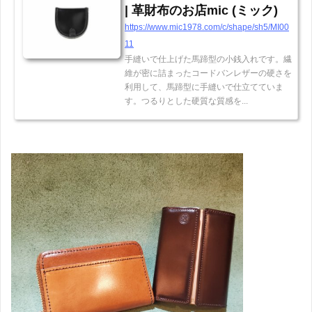
| 革財布のお店mic (ミック)
https://www.mic1978.com/c/shape/sh5/MI00
11
手縫いで仕上げた馬蹄型の小銭入れです。繊
維が密に詰まったコードバンレザーの硬さを
利用して、馬蹄型に手縫いで仕立てていま
す。つるりとした硬質な質感を...