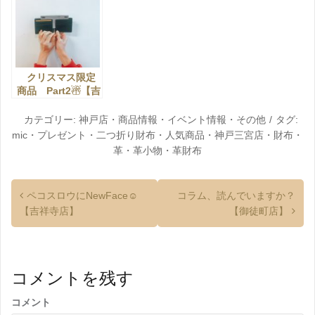
【神戸三宮店】
≪Part.2≫【神戸
う！【神戸三宮
三宮店】
店】
クリスマス限定
商品 Part2☃【吉
祥寺店】
カテゴリー:
神戸店
・
商品情報
・
イベント情報
・
その他
タグ:
mic
・
プレゼント
・
二つ折り財布
・
人気商品
・
神戸三宮店
・
財布
・
革
・
革小物
・
革財布
ペコスロウにNewFace☺
コラム、読んでいますか？
【吉祥寺店】
【御徒町店】
コメントを残す
コメント