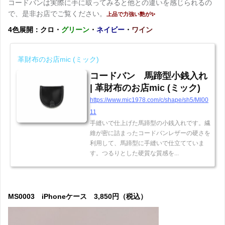
コードバンは実際に手に取ってみると他との違いを感じられるの
で、是非お店でご覧ください。
上品で力強い艶が✨
4色展開：クロ・
グリーン
・
ネイビー
・
ワイン
革財布のお店mic (ミック)
コードバン 馬蹄型小銭入れ
| 革財布のお店mic (ミック)
https://www.mic1978.com/c/shape/sh5/MI00
11
手縫いで仕上げた馬蹄型の小銭入れです。繊
維が密に詰まったコードバンレザーの硬さを
利用して、馬蹄型に手縫いで仕立てていま
す。つるりとした硬質な質感を...
MS0003 iPhoneケース 3,850円（税込）