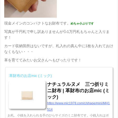
現金メインのコンパクトなお財布です。
めちゃ小ぶりです
写真が千円札で申し訳ありませんが💦1万円札もちゃんと入りま
す！
カード収納箇所はないですが、札入れの真ん中に1枚を入れておけ
なくもない・・・
革を育ててみたいお父さんへもぴったりです！
革財布のお店mic (ミック)
ナチュラルヌメ 三つ折りミ
ニ財布 | 革財布のお店mic (ミ
ック)
https://www.mic1978.com/c/shape/mini/MH1
514
お札、小銭を入れられる手のひらサイズのミニ財布です。小銭入れはボ