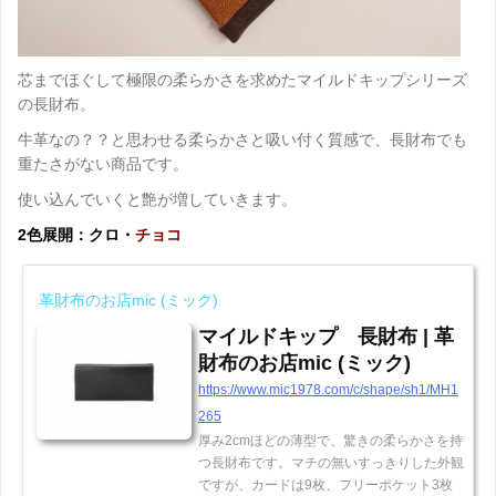
芯までほぐして極限の柔らかさを求めたマイルドキップシリーズ
の長財布。
牛革なの？？と思わせる柔らかさと吸い付く質感で、長財布でも
重たさがない商品です。
使い込んでいくと艶が増していきます。
2色展開：クロ・
チョコ
革財布のお店mic (ミック)
マイルドキップ 長財布 | 革
財布のお店mic (ミック)
https://www.mic1978.com/c/shape/sh1/MH1
265
厚み2cmほどの薄型で、驚きの柔らかさを持
つ長財布です。マチの無いすっきりした外観
ですが、カードは9枚、フリーポケット3枚