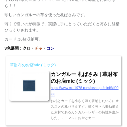
ら！！
珍しいカンガルーの革を使った札ばさみです。
薄くて軽いのが特徴で、実際に手にとっていただくと薄さに結構
びっくりされます。
カードは6枚収納可。
3色展開：クロ・
チャ
・
コン
革財布のお店mic (ミック)
カンガルー 札ばさみ | 革財布
のお店mic (ミック)
https://www.mic1978.com/c/shape/mini/MI00
44
お札とカードを小さく薄く収納したい方にオ
ススメの札バサミです。薄く強さも兼ね備え
た素材であるカンガルーレザーの特性を生か
した、ミニマルにお金とカー...