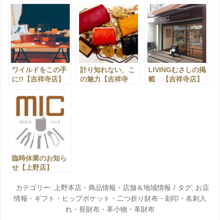
ワイルドをこの手
計り知れない、こ
LIVINGむさしの掲
に!!【吉祥寺店】
の魅力【吉祥寺
載 【吉祥寺店】
店】
臨時休業のお知ら
せ【上野店】
カテゴリー:
上野本店
・
商品情報
・
店舗＆地域情報
タグ:
お店
情報
・
ギフト
・
ヒップポケット
・
二つ折り財布
・
刻印
・
名刺入
れ
・
長財布
・
革小物
・
革財布