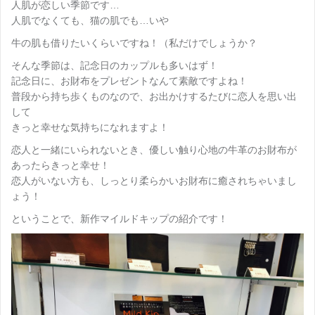
人肌が恋しい季節です…
人肌でなくても、猫の肌でも…いや
牛の肌も借りたいくらいですね！（私だけでしょうか？
そんな季節は、記念日のカップルも多いはず！
記念日に、お財布をプレゼントなんて素敵ですよね！
普段から持ち歩くものなので、お出かけするたびに恋人を思い出
して
きっと幸せな気持ちになれますよ！
恋人と一緒にいられないとき、優しい触り心地の牛革のお財布が
あったらきっと幸せ！
恋人がいない方も、しっとり柔らかいお財布に癒されちゃいまし
ょう！
ということで、新作マイルドキップの紹介です！