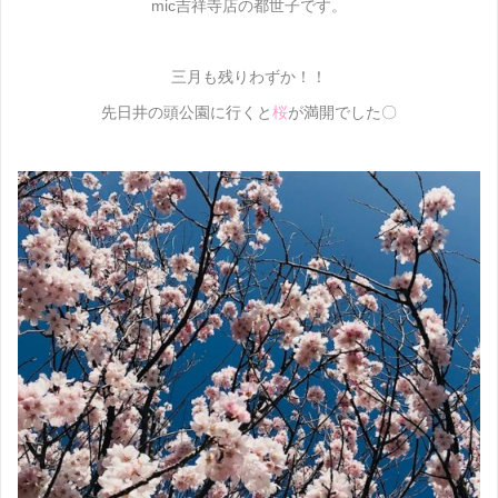
mic吉祥寺店の都世子です。
三月も残りわずか！！
先日井の頭公園に行くと
桜
が満開でした〇