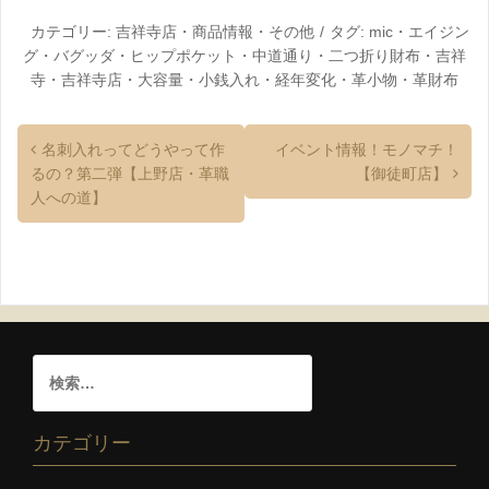
お知らせ【革財布
のお店mic】
カテゴリー:
吉祥寺店
・
商品情報
・
その他
タグ:
mic
・
エイジン
グ
・
バグッダ
・
ヒップポケット
・
中道通り
・
二つ折り財布
・
吉祥
寺
・
吉祥寺店
・
大容量
・
小銭入れ
・
経年変化
・
革小物
・
革財布
名刺入れってどうやって作
イベント情報！モノマチ！
るの？第二弾【上野店・革職
【御徒町店】
人への道】
カテゴリー