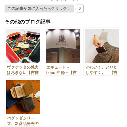
この記事が気に入ったらクリック！
0
その他のブログ記事
ヴァケッタの魅力
エキュート～
かわいく、とりだ
は尽きない【吉祥
ikisui生粋～【吉
しやすく。 【吉
寺店】
祥寺店】
祥寺店】
バグッダシリー
ズ、新商品発売の