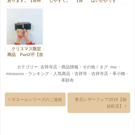
あります。【吉祥
しやすく。 【吉
はいかがです
寺店】
祥寺店】
か？ 【吉祥寺
店】
クリスマス限定
商品 Part2☃【吉
祥寺店】
カテゴリー:
吉祥寺店
・
商品情報
・
その他
タグ:
mic
・
micsucco
・
ランキング
・
人気商品
・
吉祥寺
・
吉祥寺店
・
革小物
・
革財布
ボヌールシリーズのご連絡
東京レザーフェア2016【御
徒町店】