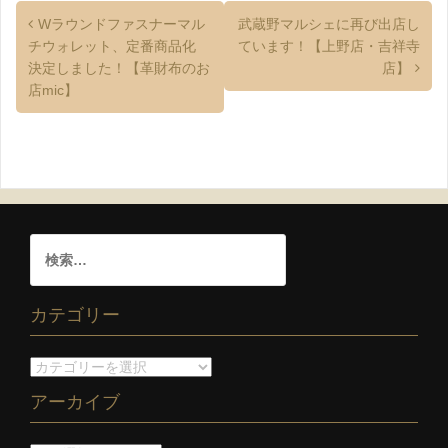
Wラウンドファスナーマル
武蔵野マルシェに再び出店し
チウォレット、定番商品化
ています！【上野店・吉祥寺
決定しました！【革財布のお
店】
店mic】
カテゴリー
アーカイブ