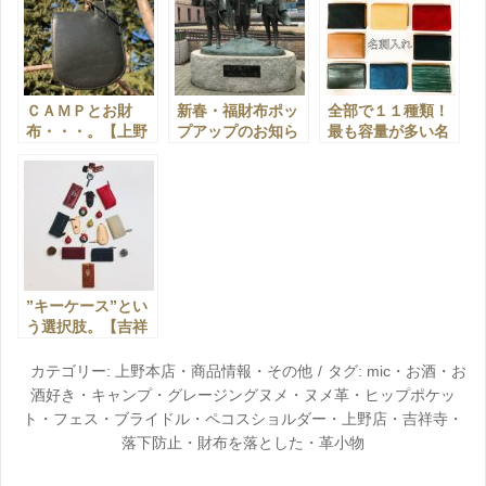
ＣＡＭＰとお財
新春・福財布ポッ
全部で１１種類！
布・・・。【上野
プアップのお知ら
最も容量が多い名
店】
せ・・・。【上野
刺入れとは？【吉
店】
祥寺店】
”キーケース”とい
う選択肢。【吉祥
寺店】
カテゴリー:
上野本店
・
商品情報
・
その他
タグ:
mic
・
お酒
・
お
酒好き
・
キャンプ
・
グレージングヌメ
・
ヌメ革
・
ヒップポケッ
ト
・
フェス
・
ブライドル
・
ペコスショルダー
・
上野店
・
吉祥寺
・
落下防止
・
財布を落とした
・
革小物