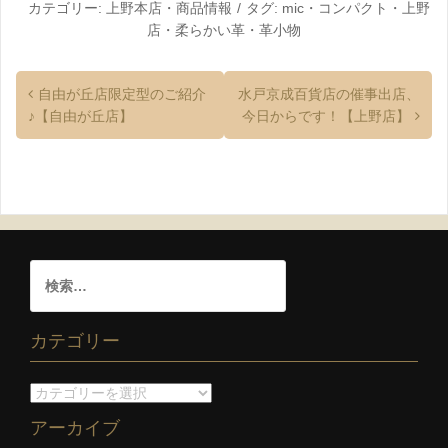
カテゴリー:
上野本店
・
商品情報
タグ:
mic
・
コンパクト
・
上野
店
・
柔らかい革
・
革小物
自由が丘店限定型のご紹介
水戸京成百貨店の催事出店、
♪【自由が丘店】
今日からです！【上野店】
カテゴリー
アーカイブ