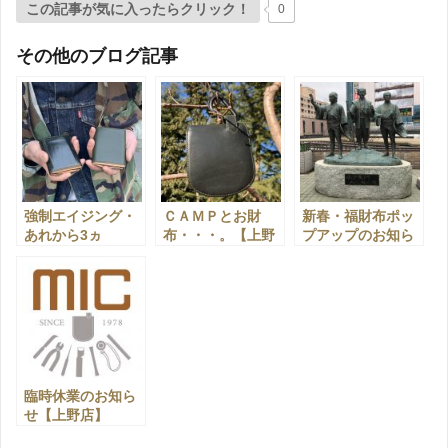
この記事が気に入ったらクリック！
0
その他のブログ記事
強制エイジング・
ＣＡＭＰとお財
新春・福財布ポッ
あれから3ヵ
布・・・。【上野
プアップのお知ら
月・・・。【上野
店】
せ・・・。【上野
店】
店】
臨時休業のお知ら
せ【上野店】