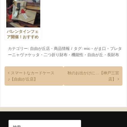
バレンタインフェ
ア開催！おすすめ
アイテムもご紹介
♪【自由が丘店】
カテゴリー:
自由が丘店
・
商品情報
タグ:
mic
・
がま口
・
ブレタ
ーニャヴァケッタ
・
二つ折り財布
・
機能性
・
自由が丘
・
長財布
スマートなカードケース
秋のお出かけに…【神戸三宮
♪【自由が丘店】
店】