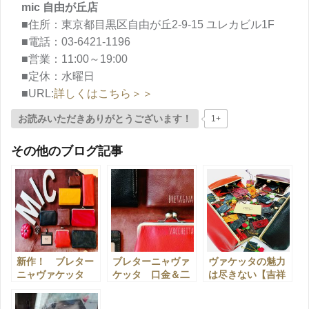
mic 自由が丘店
■住所：東京都目黒区自由が丘2-9-15 ユレカビル1F
■電話：03-6421-1196
■営業：11:00～19:00
■定休：水曜日
■URL:
詳しくはこちら＞＞
お読みいただきありがとうございます！
1+
その他のブログ記事
新作！ ブレター
ブレターニャヴァ
ヴァケッタの魅力
ニャヴァケッタ
ケッタ 口金＆二
は尽きない【吉祥
【自由が丘店】
つ折り 【自由が
寺店】
丘店】