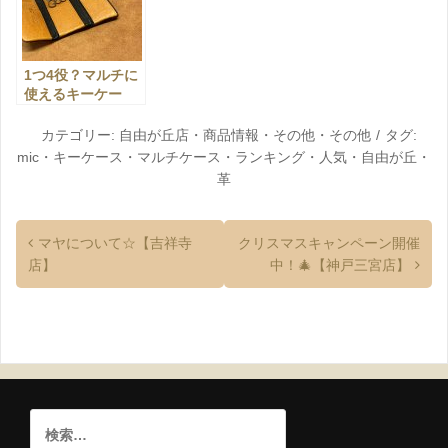
1つ4役？マルチに
使えるキーケー
ス！【自由が丘
店】
カテゴリー:
自由が丘店
・
商品情報
・
その他
・
その他
タグ:
mic
・
キーケース
・
マルチケース
・
ランキング
・
人気
・
自由が丘
・
革
マヤについて☆【吉祥寺
クリスマスキャンペーン開催
店】
中！🎄【神戸三宮店】