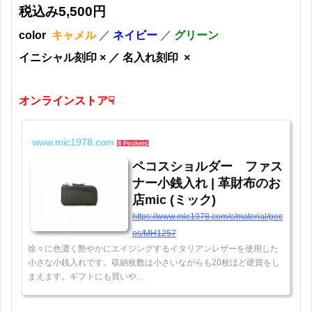
税込み5,500円
color
キャメル
／
ネイビー
／
グリーン
イニシャル刻印 × ／ 名入れ刻印 ×
オンラインストア☟
www.mic1978.com
8 Pockets
ペコスショルダー ファス
ナー小銭入れ | 革財布のお
店mic (ミック)
https://www.mic1978.com/c/material/pec
os/MH1257
徐々に色濃く艶やかにエイジングするイタリアンレザーを使用した
小さな小銭入れです。収納枚数は小さいながらも20枚ほど硬貨をし
まえます。ギフトにも買いや...