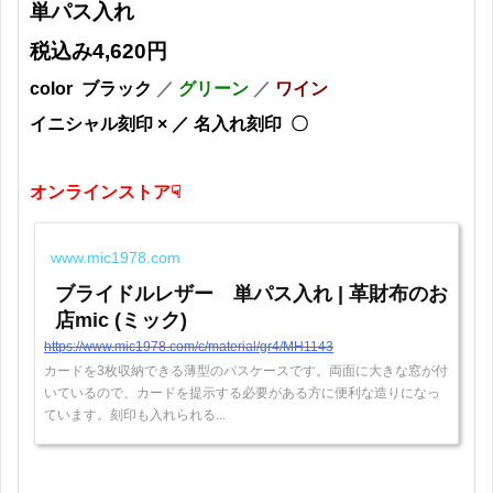
単パス入れ
税込み4,620円
color
ブラック
／
グリーン
／
ワイン
イニシャル刻印 × ／ 名入れ刻印 〇
オンラインストア☟
www.mic1978.com
ブライドルレザー 単パス入れ | 革財布のお
店mic (ミック)
https://www.mic1978.com/c/material/gr4/MH1143
カードを3枚収納できる薄型のパスケースです。両面に大きな窓が付
いているので、カードを提示する必要がある方に便利な造りになっ
ています。刻印も入れられる...