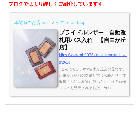
ブログではより詳しくご紹介しています☟
革財布のお店 mic -ミック Shop Blog
ブライドルレザー 自動改
札用パス入れ 【自由が丘
店】
https://www.mic1978.com/micwp/archive
s/2618
こんにちは、mic自由が丘店の星です。
自由が丘駅前の盆踊り大会も終わり、洋
服屋さんには秋物が並べられ、秋の新作
コスメも発売されました。&nbs...