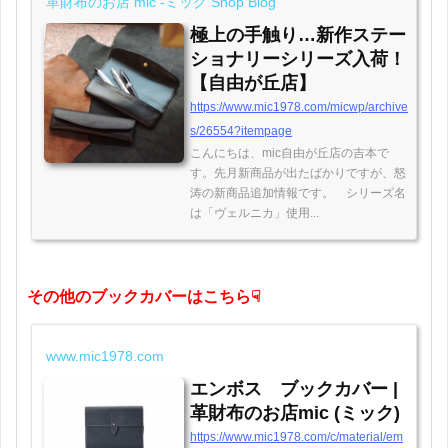
革財布のお店 mic -ミック Shop Blog
極上の手触り…新作ステー
ショナリーシリーズ入荷！
【自由が丘店】
https://www.mic1978.com/micwp/archive
s/26554?itempage
こんにちは、mic自由が丘店の吉本で
す。先月新商品が出たばかりですが、怒
涛の新商品追加情報です。 シリーズ名
は「ヴェルニカ」使用...
その他のブックカバーはこちら☟
www.mic1978.com
エンボス ブックカバー |
革財布のお店mic (ミック)
https://www.mic1978.com/c/material/em