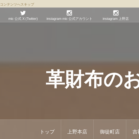
コンテンツへスキップ
mic 公式 X (Twitter)
instagram mic 公式アカウント
instagram 上野店
革財布のお店 
トップ
上野本店
御徒町店
吉