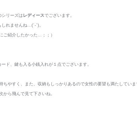
のシリーズは
レディース
でございます。
れませんね…(´-`)。
にご紹介したかった…；；）
カード、鍵も入る小銭入れが１点でございます。
持ちやすく、また、収納もしっかりあるので女性の要望も満たしていま
次から飛んで見て下さいね。