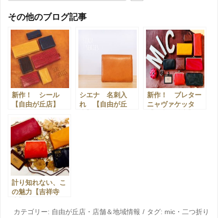
その他のブログ記事
新作！ シール
シエナ 名刺入
新作！ ブレター
【自由が丘店】
れ 【自由が丘
ニャヴァケッタ
店】
【自由が丘店】
計り知れない、こ
の魅力【吉祥寺
店】
カテゴリー:
自由が丘店
・
店舗＆地域情報
タグ:
mic
・
二つ折り