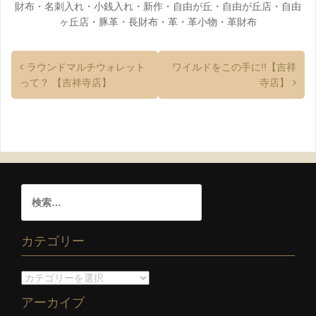
財布
・
名刺入れ
・
小銭入れ
・
新作
・
自由が丘
・
自由が丘店
・
自由
ヶ丘店
・
豚革
・
長財布
・
革
・
革小物
・
革財布
ラウンドマルチウォレット
ワイルドをこの手に!!【吉祥
って？ 【吉祥寺店】
寺店】
カテゴリー
アーカイブ