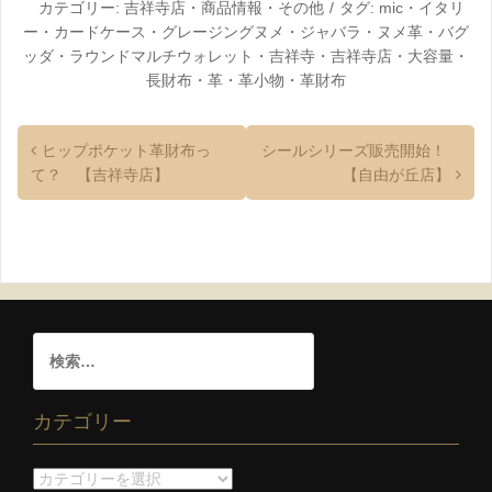
祥寺店】
カテゴリー:
吉祥寺店
・
商品情報
・
その他
タグ:
mic
・
イタリ
ー
・
カードケース
・
グレージングヌメ
・
ジャバラ
・
ヌメ革
・
バグ
ッダ
・
ラウンドマルチウォレット
・
吉祥寺
・
吉祥寺店
・
大容量
・
長財布
・
革
・
革小物
・
革財布
ヒップポケット革財布っ
シールシリーズ販売開始！
て？ 【吉祥寺店】
【自由が丘店】
カテゴリー