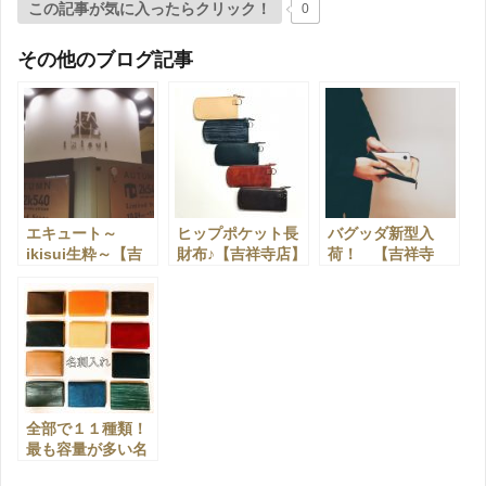
この記事が気に入ったらクリック！
0
その他のブログ記事
エキュート～
ヒップポケット長
バグッダ新型入
ikisui生粋～【吉
財布♪【吉祥寺店】
荷！ 【吉祥寺
祥寺店】
店】
全部で１１種類！
最も容量が多い名
刺入れとは？【吉