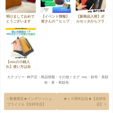
明けましておめで
【イベント情報】
【新商品入荷】ボ
とうございます
皆さんの＂ヒップ
ルセッタからフラ
♪【神戸三宮店】
ポケット革財布＂
グメントケースが
を自慢してくださ
登場！【神戸三宮
い！【神戸三宮
店】
店】
【micの小銭入
れ】使い方は自
由！？実はこんな
使い方もできちゃ
カテゴリー:
神戸店
・
商品情報
・
その他
タグ:
mic
・
財布
・
長財
う！【神戸三宮
布
・
革
・
革財布
店】
数量限定★イングリッシュ
★１０周年記念★【吉祥寺
ブライドル【吉祥寺店】
店】