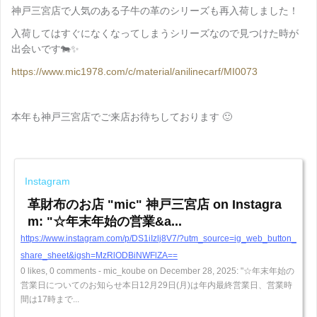
神戸三宮店で人気のある子牛の革のシリーズも再入荷しました！
入荷してはすぐになくなってしまうシリーズなので見つけた時が
出会いです🐄✨
https://www.mic1978.com/c/material/anilinecarf/MI0073
本年も神戸三宮店でご来店お待ちしております 🙂
Instagram
革財布のお店 "mic" 神戸三宮店 on Instagra
m: "☆年末年始の営業&a...
https://www.instagram.com/p/DS1iIzlj8V7/?utm_source=ig_web_button_
share_sheet&igsh=MzRlODBiNWFlZA==
0 likes, 0 comments - mic_koube on December 28, 2025: "☆年末年始の
営業日についてのお知らせ本日12月29日(月)は年内最終営業日、営業時
間は17時まで...