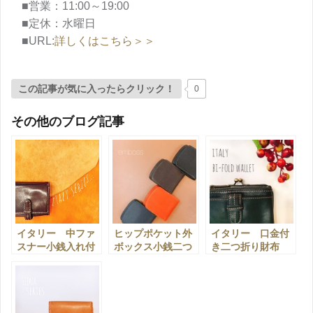
■営業：11:00～19:00
■定休：水曜日
■URL:
詳しくはこちら＞＞
この記事が気に入ったらクリック！
0
その他のブログ記事
イタリー 中ファ
ヒップポケット外
イタリー 口金付
スナー小銭入れ付
ボックス小銭二つ
き二つ折り財布
札入れ 【自由が
折り財布 【自由
【自由が丘店】
丘店】
が丘店】