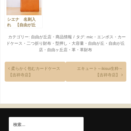
シエナ 名刺入
れ 【自由が丘
店】
カテゴリー:
自由が丘店
・
商品情報
タグ:
mic
・
エンボス
・
カー
ドケース
・
二つ折り財布
・
型押し
・
大容量
・
自由が丘
・
自由が丘
店
・
自由ヶ丘店
・
革
・
革財布
柔らかく包むカードケース
エキュート～ikisui生粋～
【吉祥寺店】
【吉祥寺店】