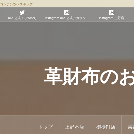
コンテンツへスキップ
mic 公式 X (Twitter)
instagram mic 公式アカウント
instagram 上野店
革財布のお店 
トップ
上野本店
御徒町店
吉