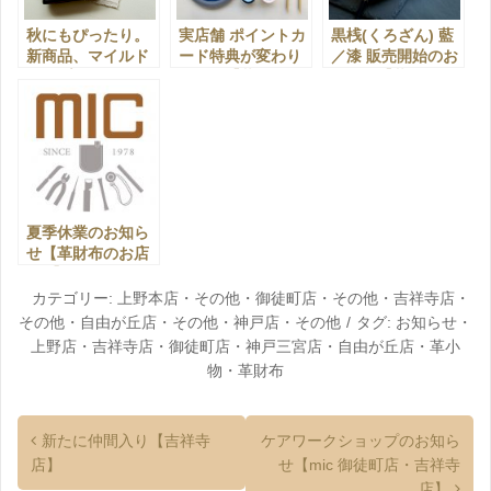
秋にもぴったり。
実店舗 ポイントカ
黒桟(くろざん) 藍
新商品、マイルド
ード特典が変わり
／漆 販売開始のお
キップが登場！
ます。【革財布の
知らせ【革財布の
【革財布のお店
お店mic】
お店mic】
mic】
夏季休業のお知ら
せ【革財布のお店
mic】
カテゴリー:
上野本店
・
その他
・
御徒町店
・
その他
・
吉祥寺店
・
その他
・
自由が丘店
・
その他
・
神戸店
・
その他
タグ:
お知らせ
・
上野店
・
吉祥寺店
・
御徒町店
・
神戸三宮店
・
自由が丘店
・
革小
物
・
革財布
新たに仲間入り【吉祥寺
ケアワークショップのお知ら
店】
せ【mic 御徒町店・吉祥寺
店】