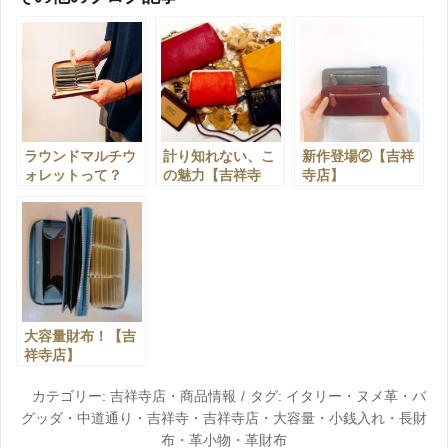
ラウンドマルチウ
計り知れない、こ
新作登場②【吉祥
ォレットって？
の魅力【吉祥寺
寺店】
【吉祥寺店】
店】
大容量財布！【吉
祥寺店】
カテゴリー:
吉祥寺店
・
商品情報
タグ:
イタリー
・
ヌメ革
・
バ
グッダ
・
中道通り
・
吉祥寺
・
吉祥寺店
・
大容量
・
小銭入れ
・
長財
布
・
革小物
・
革財布