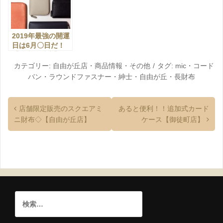
2019年最強の開運
日は6月〇日だ！
【自由が丘店】
カテゴリー:
自由が丘店
・
商品情報
・
その他
タグ:
mic
・
コード
バン
・
ラウンドファスナー
・
紳士
・
自由が丘
・
長財布
店舗限定販売のスクエアミ
あると便利！！追加式カード
ニ財布◇【自由が丘店】
ケース【御徒町店】