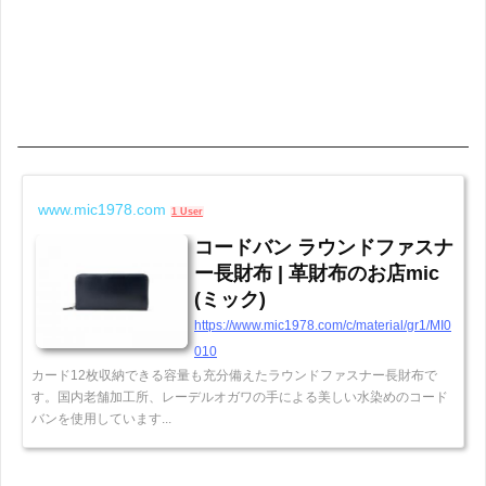
www.mic1978.com
1 User
コードバン ラウンドファスナ
ー長財布 | 革財布のお店mic
(ミック)
https://www.mic1978.com/c/material/gr1/MI0
010
カード12枚収納できる容量も充分備えたラウンドファスナー長財布で
す。国内老舗加工所、レーデルオガワの手による美しい水染めのコード
バンを使用しています...