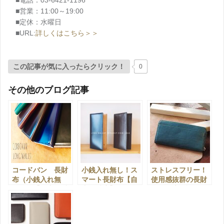
■電話：03-6421-1196
■営業：11:00～19:00
■定休：水曜日
■URL:
詳しくはこちら＞＞
この記事が気に入ったらクリック！
0
その他のブログ記事
コードバン 長財
小銭入れ無し！ス
ストレスフリー！
布（小銭入れ無
マート長財布【自
使用感抜群の長財
し） 【自由が丘
由が丘店】
布を徹底解説！
店】
◎【自由が丘店】