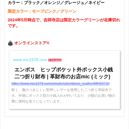
カラー：ブラック／オレンジ／グレージュ／ネイビー
限定カラー：モーブピンク／グリーン
2024年5月時点で、吉祥寺店は限定カラーグリーンが在庫切れ
です。
オンラインストア☟
www.mic1978.com
3 Pockets
エンボス ヒップポケット外ボックス小銭
二つ折り財布 | 革財布のお店mic (ミック)
https://www.mic1978.com/c/material/emboss_leather/MH0373//
軽く、傷のつきにくい型押しレザーを使用した二つ折り革財布で
す。外側にボックス型の小銭入れが付いており、少額のお買い物の
際に便利な造りになっています。