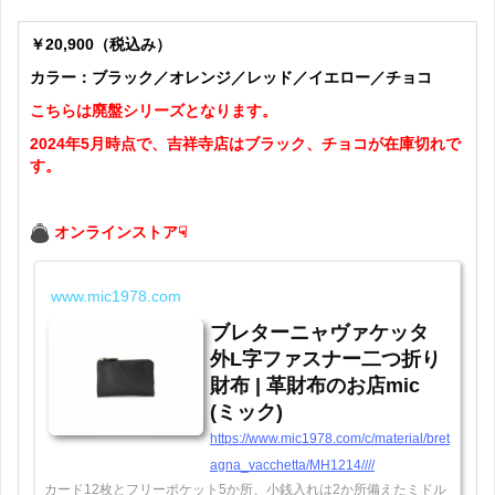
￥20,900（税込み）
カラー：ブラック／オレンジ／レッド／イエロー／チョコ
こちらは廃盤シリーズとなります。
2024年5月時点で、吉祥寺店はブラック、チョコが在庫切れで
す。
オンラインストア☟
www.mic1978.com
ブレターニャヴァケッタ
外L字ファスナー二つ折り
財布 | 革財布のお店mic
(ミック)
https://www.mic1978.com/c/material/bret
agna_vacchetta/MH1214////
カード12枚とフリーポケット5か所、小銭入れは2か所備えたミドル