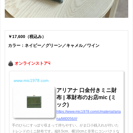
￥17,600（税込み）
カラー：ネイビー／グリーン／キャメル／ワイン
オンラインストア☟
www.mic1978.com
アリアナ 口金付きミニ財
布 | 革財布のお店mic (ミ
ック)
https://www.mic1978.com/c/material/aria
na/MI0056////
手のひらにすっぽり収まって持ちやすい。がま口小銭入れが付いた
トレンドのミニ財布です。縦8.5cm、横10cmと非常にコンパクトな