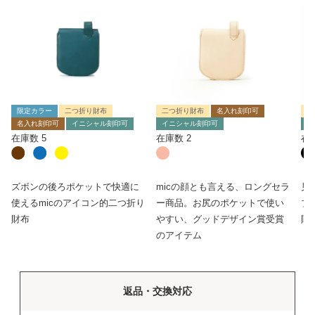
限定カラー
二つ折り財布
二つ折り財布
名入れ刻印可
二
名入れ刻印可
イニシャル刻印可
イニシャル刻印可
イ
在庫数
5
在庫数
2
在
ズボンの後ろポケットで快適に
micの顔とも言える、ロングセラ
見
使えるmicのアイコン的二つ折り
ー商品。お尻のポケットで使い
ブ
財布
やすい、グッドデザイン賞受賞
財
のアイテム
返品・交換対応