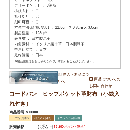
フリーポケット ： 3箇所
小銭入れ ： 〇
札仕切り ： 〇
刻印可否 ： 〇
本体寸法(縦,横,厚み) ： 11.5cm X 9.8cm X 3.0cm
製品重量 ： 128g※
表素材 ： 日本製馬革
内側素材 ： イタリア製牛革・日本製豚革
中造組立て ： 日本
最終縫製 ： 日本
※製品重量はおおよそのもので、前後することがございます。
購入・返品につ
商品についての
いて
お問い合わせ
コードバン ヒップポケット革財布（小銭入
れ付き）
商品番号
MI0008
二つ折り財布
名入れ刻印可
イニシャル刻印可
税込
販売価格
[
1,260
ポイント進呈 ]