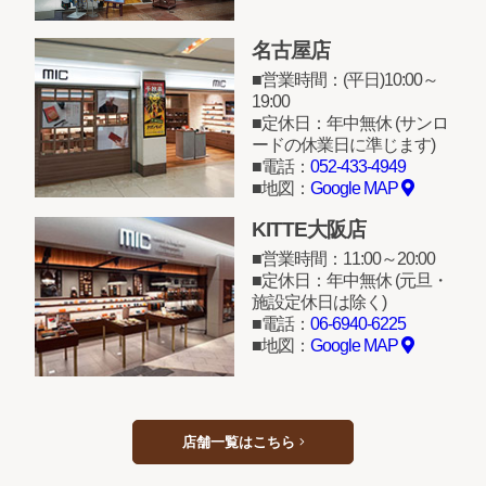
名古屋店
営業時間：(平日)10:00～
19:00
定休日：年中無休 (サンロ
ードの休業日に準じます)
電話：
052-433-4949
地図：
Google MAP
KITTE大阪店
営業時間：11:00～20:00
定休日：年中無休 (元旦・
施設定休日は除く)
電話：
06-6940-6225
地図：
Google MAP
店舗一覧はこちら